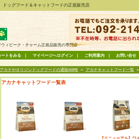
 ドッグフード＆キャットフードの正規販売店
ジウィピーク・チャーム正規品販売の専門店
カートをみる
｜
マイページへログイン
｜
ご利用案内
｜
お問い合せ
アカナやオリジンドッグフードの通販HOME
>
アカナキャットフード一覧
アカナキャットフード一覧表
【リニューアル】ワ