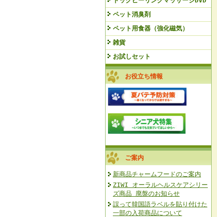
ドッグヒーリングマッサージDVD
ペット消臭剤
ペット用食器（強化磁気）
雑貨
お試しセット
お役立ち情報
ご案内
新商品チャームフードのご案内
ZIWI オーラルヘルスケアシリー
ズ商品 廃盤のお知らせ
誤って韓国語ラベルを貼り付けた
一部の入荷商品について