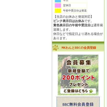
今日
定休日
午前中受注分は発送
【当店のお休みと発送対応】
ピンク表示日はお休み
です。
黄色表示日の午前中受注分
は通常発
送致します。
休日などで指定日より遅れる場合が
あります。
MKわんとBBCの会員登録