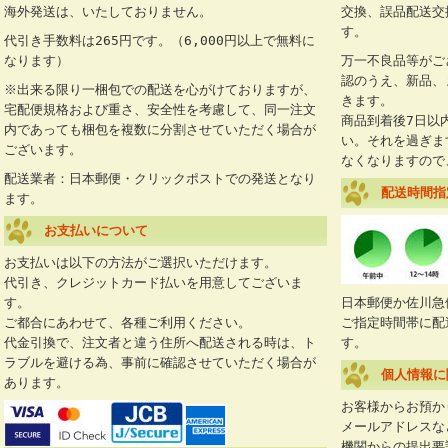
海外発送は、いたしておりません。
交換、誤品配送交
す。
代引き手数料は265円です。（6,000円以上で無料に
なります）
万一不良品等がご
認のうえ、新品、
※出来る限り一梱包での配送を心がけておりますが、
きます。
宅配便規格および重さ、安全性を考慮して、同一注文
商品到着後7日以
内であっても梱包を複数に分割させていただく場合が
い。それを過ぎま
ございます。
なくなりますので
配送業者：日本郵便・クリックポストでの発送となり
配送時間指
ます。
お支払いについて
お支払いは以下の方法がご選択いただけます。
代引き、クレジットカード払いを用意してございま
す。
日本郵便か佐川急
ご都合にあわせて、各種ご利用ください。
ご指定時間帯に配
代金引換で、注文者と違う住所へ配送される時は、ト
す。
ラブルを避ける為、事前に確認させていただく場合が
個人情報に
あります。
お客様からお預か
メールアドレスな
機関からの提出要