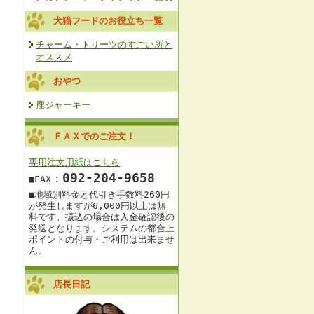
犬猫フードのお役立ち一覧
チャーム・トリーツのすごい所と
オススメ
おやつ
鹿ジャーキー
ＦＡＸでのご注文！
専用注文用紙はこちら
092‐204-9658
：
■FAX
■地域別料金と
代引き手数料260円
が発生しますが
6,000円以上は
無
料です。
振込の場合は入金確認後の
発送となります。
システムの都合上
ポイントの付与・ご利用は出来ませ
ん。
店長日記