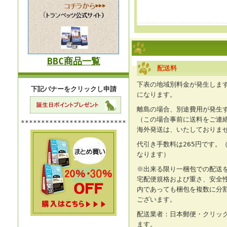
BBC商品一覧
配送料
下表の地域別料金が発生します
下記バナーをクリックし申請
になります。
離島の場合、別途費用が発生
（この場合事前に送料をご連
**************************
海外発送は、いたしておりま
代引き手数料は265円です。（
なります）
※出来る限り一梱包での配送
宅配便規格および重さ、安全
内であっても梱包を複数に分
ございます。
配送業者：日本郵便・クリッ
ます。