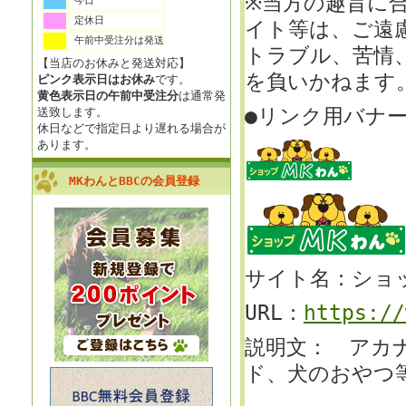
※当方の趣旨に
今日
定休日
イト等は、
ご遠
午前中受注分は発送
トラブル、苦情
【当店のお休みと発送対応】
を負いかねます
ピンク表示日はお休み
です。
黄色表示日の午前中受注分
は通常発
●リンク用バナ
送致します。
休日などで指定日より遅れる場合が
あります。
MKわんとBBCの会員登録
サイト名：ショ
URL：
https://
説明文： アカ
ド、犬のおやつ