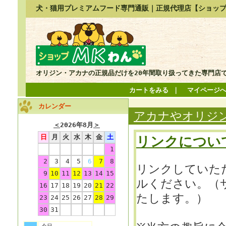
犬・猫用プレミアムフード専門通販｜正規代理店【ショップ
オリジン・アカナの正規品だけを20年間取り扱ってきた専門店
カートをみる
｜
マイページ
カレンダー
アカナやオリジン
＜
2026年8月
＞
日
月
火
水
木
金
土
リンクについ
1
2
3
4
5
6
7
8
リンクしていた
9
10
11
12
13
14
15
ルください。（
16
17
18
19
20
21
22
たします。）
23
24
25
26
27
28
29
30
31