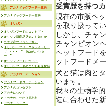
受賞歴を持つ
アカナドッグフード一覧表
現在の市販ペ
アカナドッグフード一覧表
を取り扱って
オリジン
オリジンフードのコンセプト
しかし、チャ
オリジン新商品発売のお知らせ
チャンピオン
カナダ産オリジンに変更
オリジン フリーズドライトリー
ペットフード
ツ ・・・ “ 魔法のパウダ
ー ”
ットフードメ
オリジンフードについて
オリジンフードのこだわり原材料
犬と猫は肉と
アカナローテーション
います。
アカナフードローテーション
アカナのコンセプト
我々の生物学
アカナについて
造に合わせた
アカナのこだわり原材料
アカナ シングル