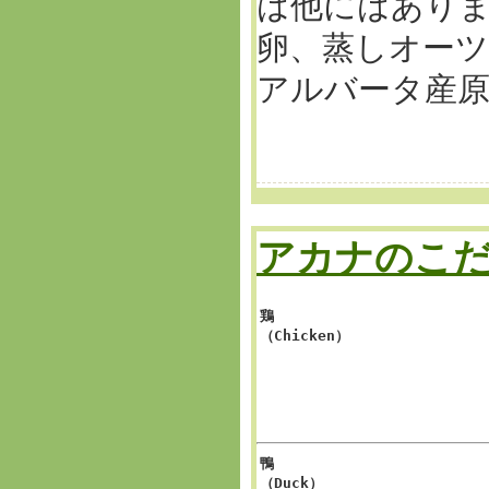
は他にはあり
卵、蒸しオー
アルバータ産
アカナのこ
鶏
（Chicken）
鴨
（Duck）