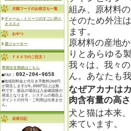
組み、原材料
犬猫フードのお役立ち一覧
そのため外注
チャーム・トリーツのすごい所と
オススメ
ます。
おやつ
原材料の産地か
鹿ジャーキー
りとあらゆる
ＦＡＸでのご注文！
我々は、我々
専用注文用紙はこちら
ん。あなたも
092‐204-9658
：
■FAX
■地域別料金と
代引き手数料260円
が発生しますが
6,000円以上は
無
なぜアカナは
料です。
振込の場合は入金確認後の
発送となります。
システムの都合上
肉含有量の高さ
ポイントの付与・ご利用は出来ませ
ん。
犬と猫は本来
店長日記
来ています。