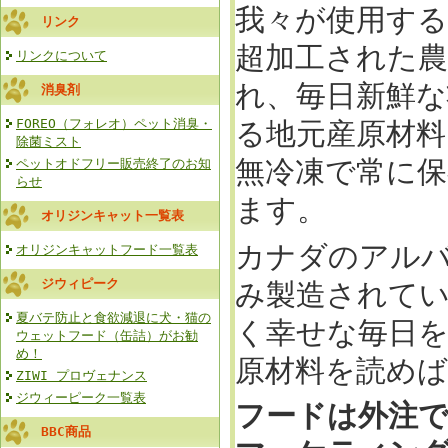
我々が使用す
リンク
超加工された農
リンクについて
れ、毎日新鮮
消臭剤
FOREO（フォレオ）ペット消臭・
る地元産原材
除菌ミスト
無冷凍で常に
ペットオドフリー販売終了のお知
らせ
ます。
オリジンキャット一覧表
カナダのアル
オリジンキャットフード一覧表
ジウィピーク
み製造されて
夏バテ防止と食欲減退に犬・猫の
く幸せな毎日
ウェットフード（缶詰）がお勧
め！
原材料を読め
ZIWI プロヴェナンス
ジウィーピーク一覧表
フードは外注
BBC商品