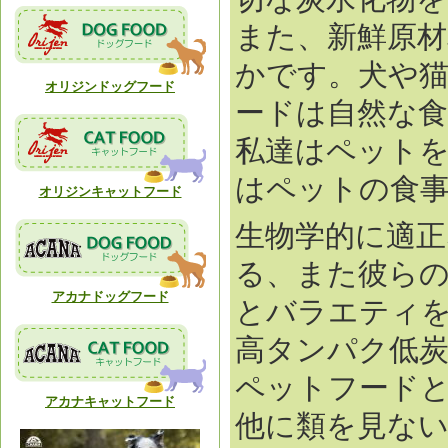
また、新鮮原
かです。犬や
オリジンドッグフード
ードは自然な
私達はペット
はペットの食
オリジンキャットフード
生物学的に適
る、また彼ら
アカナドッグフード
とバラエティ
高タンパク低炭
ペットフード
アカナキャットフード
他に類を見な