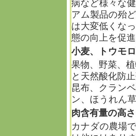
病など様々な
アム製品の殆
は大変低くな
態の向上を促
小麦、トウモ
果物、野菜、植
と天然酸化防
昆布、クラン
ン、ほうれん
肉含有量の高さ
カナダの農場