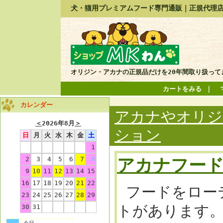
犬・猫用プレミアムフード専門通販｜正規代理店
オリジン・アカナの正規品だけを20年間取り扱って
カートをみる
｜
カレンダー
アカナやオリジ
＜
2026年8月
＞
ション
日
月
火
水
木
金
土
1
アカナフー
2
3
4
5
6
7
8
9
10
11
12
13
14
15
16
17
18
19
20
21
22
フードをロー
23
24
25
26
27
28
29
トがあります
30
31