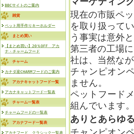
マーケティン
BBCサイトのご案内
現在の市販ペ
雑貨
を取り扱って
ペット用手作りキーホルダー
う事実は意外
まとめ買い
第三者の工場
【まとめ買い】20％OFF アカ
ナ・チャームフード
社は、当然な
チャーム
チャンピオン
カナダ産CHARMフードのご案内
ません。
アカナキャットフード一覧
ペットフード
アカナキャットフード一覧表
チャーム一覧表
組んでいます
チャームフードの一覧表
ありとあらゆ
アカナフード一覧表
チャンピオン
アカナフード クラシック一覧表