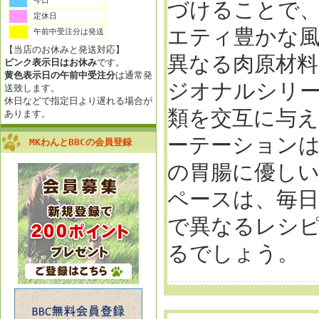
今日
づけることで
定休日
エティ豊かな
午前中受注分は発送
【当店のお休みと発送対応】
異なる肉原材
ピンク表示日はお休み
です。
黄色表示日の午前中受注分
は通常発
ジオナルシリー
送致します。
休日などで指定日より遅れる場合が
類を交互に与
あります。
ーテーション
MKわんとBBCの会員登録
の胃腸に優し
ペースは、毎日
で異なるレシ
るでしょう。