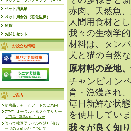
ドッグヒーリングマッサージDVD
赤肉、天然魚、
ペット消臭剤
ペット用食器（強化磁気）
人間用食材と
雑貨
我々の生物学的
お試しセット
材料は、タン
お役立ち情報
犬と猫の自然
原材料の産地、
チャンピオン
育・漁獲され、
ご案内
毎日新鮮な状態
新商品チャームフードのご案内
ZIWI オーラルヘルスケアシリー
を使用してい
ズ商品 廃盤のお知らせ
誤って韓国語ラベルを貼り付けた
我々が良く知り
一部の入荷商品について