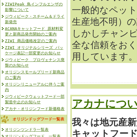
ZIWIPeak 鳥インフルエンザの
一般的なペッ
影響について
ジウィピーク・スチーム＆ドライ
生産地不明）の
新発売
ACANAキャットフード 原材料変
しかしチャン
更と新商品発売開始のご案内
ZIWI 商品価格改定のご案内
全な信頼をおく
ZIWI オリジナルシリーズ パッ
ケージ表記一部変更のお知らせ
用しています
ジウィピーク プロヴェナンス廃
盤のお知らせ
オリジンスモールブリード新商品
のご案内
オリジンリニューアルに伴うご案
内
ジウィピークウェットフード一部
アカナにつ
製造中止のお知らせ
アカナ・オリジンフード新価格表
オリジンドッグフード一覧表
我々は地元産新
オリジンツンドラ一覧表
キャットフー
オリジンドッグフード 一覧表