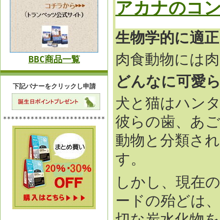
アカナのコ
生物学的に適
肉食動物には肉
BBC商品一覧
どんなに可愛
下記バナーをクリックし申請
犬と猫はハン
彼らの歯、あご
**************************
動物と分類さ
す。
しかし、現在
ードの殆どは
切な炭水化物