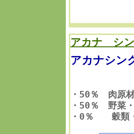
アカナ シ
アカナシン
・50％ 肉原
・50％ 野菜
・0％ 穀類