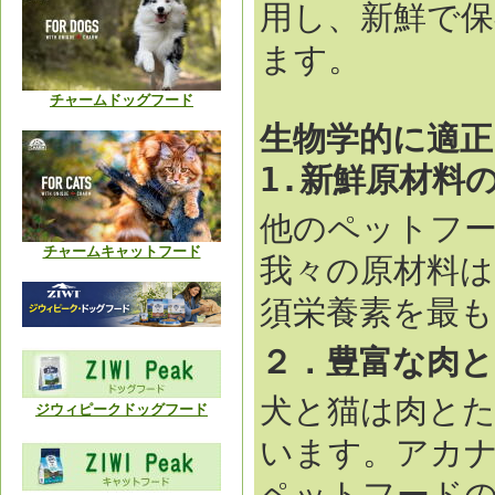
用し、新鮮で
ます。
チャームドッグフード
生物学的に適正
1.新鮮原材料
他のペットフ
チャームキャットフード
我々の原材料は
須栄養素を最
２．豊富な肉
犬と猫は肉と
ジウィピークドッグフード
います。アカナ
ペットフード