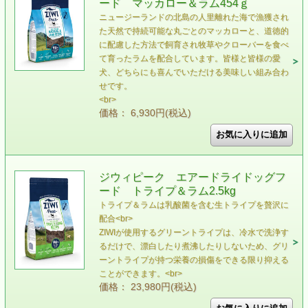
ード マッカロー＆ラム454ｇ
ニュージーランドの北島の人里離れた海で漁獲され
た天然で持続可能な丸ごとのマッカローと、道徳的
に配慮した方法で飼育され牧草やクローバーを食べ
て育ったラムを配合しています。皆様と皆様の愛
犬、どちらにも喜んでいただける美味しい組み合わ
せです。
<br>
価格： 6,930円(税込)
ジウィピーク エアードライドッグフ
ード トライプ＆ラム2.5kg
トライプ＆ラムは乳酸菌を含む生トライプを贅沢に
配合<br>
ZIWIが使用するグリーントライプは、冷水で洗浄す
るだけで、漂白したり煮沸したりしないため、グリ
ーントライプが持つ栄養の損傷をできる限り抑える
ことができます。<br>
価格： 23,980円(税込)