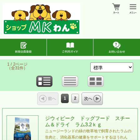
1 / 2ページ
（全31件）
1
2
前へ
次へ
ジウィピーク ドッグフード スチー
ム＆ドライ ラム3.2ｋｇ
ニュージーランドの緑の牧草地で飼育されたラムの
⽣⾁と、消化器系の健康をサポートするほうれん