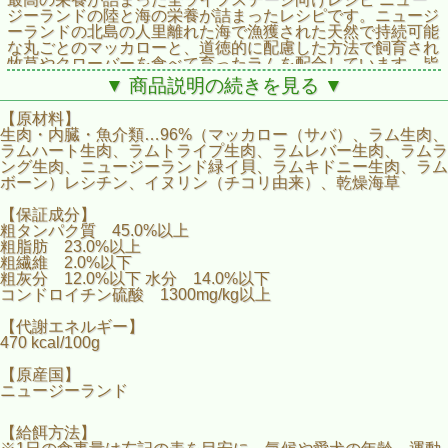
ジーランドの陸と海の栄養が詰まったレシピです。ニュージ
ーランドの北島の人里離れた海で漁獲された天然で持続可能
な丸ごとのマッカローと、道徳的に配慮した方法で飼育され
牧草やクローバーを食べて育ったラムを配合しています。皆
様と皆様の愛犬、どちらにも喜んでいただける美味しい組み
▼ 商品説明の続きを見る ▼
合わせです。 ■エアドライ さっとすくってあげるだけ ■魚、
ラム、内臓、ニュージーランド産緑イ貝 ■丸ごとの天然マッ
【原材料】
カロー ■放し飼いで牧草飼育 ■抗生物質、成長ホルモン不使
生肉・内臓・魚介類…96%（マッカロー（サバ）、ラム生肉、
用 ■穀類、砂糖、グリセリン不使用
ラムハート生肉、ラムトライプ生肉、ラムレバー生肉、ラムラ
ング生肉、ニュージーランド緑イ貝、ラムキドニー生肉、ラム
ボーン）レシチン、イヌリン（チコリ由来）、乾燥海草
【保証成分】
粗タンパク質 45.0%以上
粗脂肪 23.0%以上
粗繊維 2.0%以下
粗灰分 12.0%以下 水分 14.0%以下
コンドロイチン硫酸 1300mg/kg以上
【代謝エネルギー】
470 kcal/100g
【原産国】
ニュージーランド
【給餌方法】