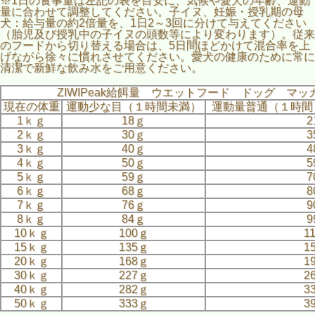
※1日の食事量は左記の表を目安に、気候や愛犬の年齢、運動
量に合わせて調整してください。子イヌ、妊娠・授乳期の母
犬：給与量の約2倍量を、1日2～3回に分けて与えてください
（胎児及び授乳中の子イヌの頭数等により変わります）。従来
のフードから切り替える場合は、5日間ほどかけて混合率を上
げながら徐々に慣れさせてください。愛犬の健康のために常に
清潔で新鮮な飲み水をご用意ください。
ZIWIPeak給餌量 ウエットフード ドッグ マ
現在の体重
運動少な目（１時間未満）
運動量普通（１時間
1ｋｇ
18ｇ
2
2ｋｇ
30ｇ
3
3ｋｇ
40ｇ
4
4ｋｇ
50ｇ
5
5ｋｇ
59ｇ
7
6ｋｇ
68ｇ
8
7ｋｇ
76ｇ
9
8ｋｇ
84ｇ
9
10ｋｇ
100ｇ
1
15ｋｇ
135ｇ
1
20ｋｇ
168ｇ
1
30ｋｇ
227ｇ
2
40ｋｇ
282ｇ
3
50ｋｇ
333ｇ
3