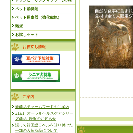
ドッグヒーリングマッサージDVD
ペット消臭剤
ペット用食器（強化磁気）
雑貨
お試しセット
お役立ち情報
ご案内
新商品チャームフードのご案内
ZIWI オーラルヘルスケアシリー
ズ商品 廃盤のお知らせ
誤って韓国語ラベルを貼り付けた
一部の入荷商品について