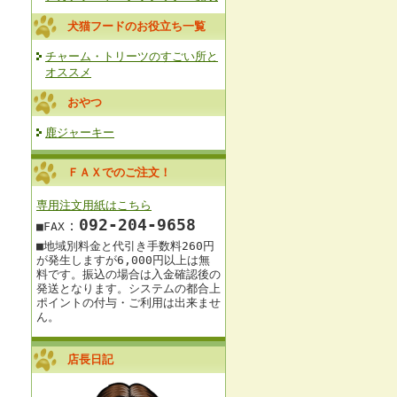
犬猫フードのお役立ち一覧
チャーム・トリーツのすごい所と
オススメ
おやつ
鹿ジャーキー
ＦＡＸでのご注文！
専用注文用紙はこちら
092‐204-9658
：
■FAX
■地域別料金と
代引き手数料260円
が発生しますが
6,000円以上は
無
料です。
振込の場合は入金確認後の
発送となります。
システムの都合上
ポイントの付与・ご利用は出来ませ
ん。
店長日記