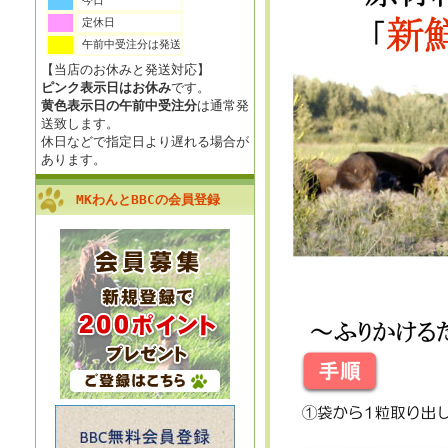
今日
定休日
午前中受注分は発送
【当店のお休みと発送対応】
ピンク表示日はお休み
です。
黄色表示日の午前中受注分
は通常発
送致します。
休日などで指定日より遅れる場合が
あります。
MKわんとBBCの会員登録