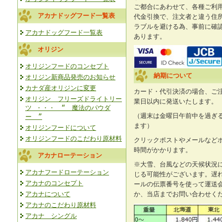
ご都合にあわせて、各種ご利
アカナドッグフード一覧表
代金引換で、注文者と違う住
ラブルを避ける為、事前に確
アカナドッグフード一覧表
あります。
オリジン
オリジンフードのコンセプト
納期について
オリジン新商品発売のお知らせ
カナダ産オリジンに変更
カード・代引決済の場合、ご
オリジン フリーズドライトリー
業日以内に発送いたします。
ツ ・・・ “ 魔法のパウダ
（週末は金曜日午前中を過ぎ
ー ”
ます）
オリジンフードについて
オリジンフードのこだわり原材料
クリックポストやメールなど
時間がかかります。
アカナローテーション
※大雪、台風などの天候状況
アカナフードローテーション
じる可能性がございます。遅
アカナのコンセプト
ールの伝票番号を使って運送
アカナについて
か、当店までお問い合わせく
アカナのこだわり原材料
アカナ シングル