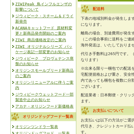
ZIWIPeak 鳥インフルエンザの
配送料
影響について
ジウィピーク・スチーム＆ドライ
下表の地域別料金が発生します
新発売
になります。
ACANAキャットフード 原材料変
離島の場合、別途費用が発生
更と新商品発売開始のご案内
（この場合事前に送料をご連
ZIWI 商品価格改定のご案内
海外発送は、いたしておりま
ZIWI オリジナルシリーズ パッ
ケージ表記一部変更のお知らせ
代引き手数料は265円です。（
ジウィピーク プロヴェナンス廃
なります）
盤のお知らせ
※出来る限り一梱包での配送
オリジンスモールブリード新商品
宅配便規格および重さ、安全
のご案内
内であっても梱包を複数に分
オリジンリニューアルに伴うご案
ございます。
内
ジウィピークウェットフード一部
配送業者：日本郵便・クリッ
製造中止のお知らせ
ます。
アカナ・オリジンフード新価格表
お支払いについて
オリジンドッグフード一覧表
お支払いは以下の方法がご選
代引き、クレジットカード払
オリジンツンドラ一覧表
す。
オリジンドッグフード 一覧表