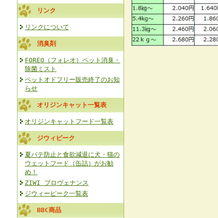
リンク
リンクについて
消臭剤
FOREO（フォレオ）ペット消臭・
除菌ミスト
ペットオドフリー販売終了のお知
らせ
オリジンキャット一覧表
オリジンキャットフード一覧表
ジウィピーク
夏バテ防止と食欲減退に犬・猫の
ウェットフード（缶詰）がお勧
め！
ZIWI プロヴェナンス
ジウィーピーク一覧表
BBC商品