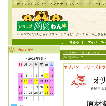
オリジンドッグフードやアカナ ドッグフード＆キャットフ
20年前のアカナからオリジン・ジウィピーク・チャーム正規品
カートをみる
｜
マイページ
カレンダー
アカナやオリジンドッグフードの
のパウダー ”
＜
2026年8月
＞
日
月
火
水
木
金
土
オリジン フリーズドラ
1
2
3
4
5
6
7
8
9
10
11
12
13
14
15
16
17
18
19
20
21
22
23
24
25
26
27
28
29
30
31