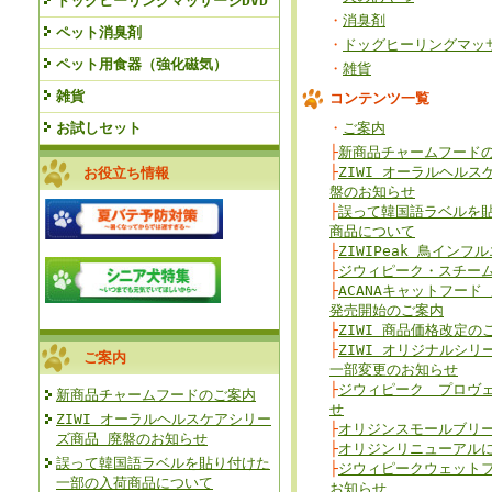
ドッグヒーリングマッサージDVD
・
消臭剤
ペット消臭剤
・
ドッグヒーリングマッサ
ペット用食器（強化磁気）
・
雑貨
雑貨
コンテンツ一覧
お試しセット
・
ご案内
├
新商品チャームフード
├
ZIWI オーラルヘルス
お役立ち情報
盤のお知らせ
├
誤って韓国語ラベルを
商品について
├
ZIWIPeak 鳥イン
├
ジウィピーク・スチー
├
ACANAキャットフード
発売開始のご案内
├
ZIWI 商品価格改定の
├
ZIWI オリジナルシリ
ご案内
一部変更のお知らせ
├
ジウィピーク プロヴ
新商品チャームフードのご案内
せ
ZIWI オーラルヘルスケアシリー
├
オリジンスモールブリ
ズ商品 廃盤のお知らせ
├
オリジンリニューアル
誤って韓国語ラベルを貼り付けた
├
ジウィピークウェット
一部の入荷商品について
お知らせ