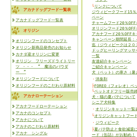
└
リンクについて
アカナドッグフード一覧表
ジウィピークフード15
ペーン
アカナドッグフード一覧表
チャームフード20％OF
オリジンフード20％OF
オリジン
アカナフード20％OFF
キャンペーン期間延長：～
オリジンフードのコンセプト
迄（ジウィピークは２０
オリジン新商品発売のお知らせ
ドッグヒーリングマッサー
カナダ産オリジンに変更
一覧
オリジン フリーズドライトリー
友達紹介キャンペーン
ツ ・・・ “ 魔法のパウダ
ご紹介キャンペーン
ー ”
犬（ペット）の寒さ（暑
オリジンフードについて
・
消臭剤
オリジンフードのこだわり原材料
├
FOREO（フォレオ）
└
ペットオドフリー販売
アカナローテーション
犬・猫の夏バテについて
シニア犬特集
アカナフードローテーション
・
オリジンキャット一覧
アカナのコンセプト
└
オリジンキャットフー
アカナについて
・
ジウィピーク
アカナのこだわり原材料
├
夏バテ防止と食欲減退
アカナ シングル
ード（缶詰）がお勧め！