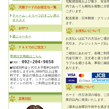
宅配便規格および重さ、安全
内であっても梱包を複数に分
犬猫フードのお役立ち一覧
ございます。
チャーム・トリーツのすごい所と
配送業者：日本郵便・クリッ
オススメ
ます。
おやつ
お支払いについて
鹿ジャーキー
お支払いは以下の方法がご選
代引き、クレジットカード払
ＦＡＸでのご注文！
す。
ご都合にあわせて、各種ご利
専用注文用紙はこちら
代金引換で、注文者と違う住
092‐204-9658
：
■FAX
ラブルを避ける為、事前に確
■地域別料金と
代引き手数料260円
あります。
が発生しますが
6,000円以上は
無
料です。
振込の場合は入金確認後の
発送となります。
システムの都合上
ポイントの付与・ご利用は出来ませ
ん。
納期について
カード・代引決済の場合、ご
店長日記
業日以内に発送いたします。
（週末は金曜日午前中を過ぎ