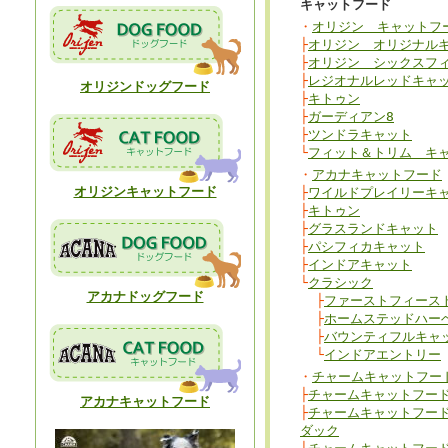
キャットフード
・
オリジン キャットフ
├
オリジン オリジナル
├
オリジン シックスフ
├
レジオナルレッドキャ
オリジンドッグフード
├
キトゥン
├
ガーディアン8
├
ツンドラキャット
└
フィット＆トリム キ
・
アカナキャットフード
オリジンキャットフード
├
ワイルドプレイリーキ
├
キトゥン
├
グラスランドキャット
├
パシフィカキャット
├
インドアキャット
└
クラシック
アカナドッグフード
├
ファーストフィース
├
ホームステッドハー
├
バウンティフルキャ
└
インドアエントリー
・
チャームキャットフー
├
チャームキャットフー
アカナキャットフード
├
チャームキャットフー
ダック