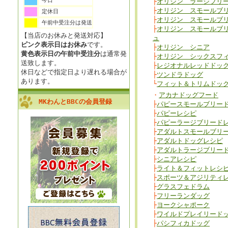
今日
├
オリジン ラージブリ
├
オリジン スモールブ
定休日
├
オリジン スモールブ
午前中受注分は発送
├
オリジン スモールブ
【当店のお休みと発送対応】
ュ
ピンク表示日はお休み
です。
├
オリジン シニア
黄色表示日の午前中受注分
は通常発
├
オリジン シックスフ
送致します。
├
レジオナルレッドドッ
休日などで指定日より遅れる場合が
├
ツンドラドッグ
あります。
└
フィット＆トリムドッ
・
アカナドッグフード
MKわんとBBCの会員登録
├
パピースモールブリー
├
パピーレシピ
├
パピーラージブリード
├
アダルトスモールブリ
├
アダルトドッグレシピ
├
アダルトラージブリー
├
シニアレシピ
├
ライト＆フィットレシ
├
スポーツ＆アジリティ
├
グラスフェドラム
├
フリーランダッグ
├
ヨークシャポーク
├
ワイルドプレイリード
├
パシフィカドッグ