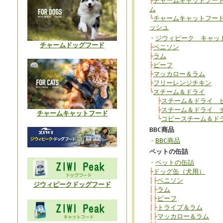
├
チャームキャットフー
ム
└
チャームキャットフー
ッシュ
・
ジウィピーク キャッ
チャームドッグフード
├
ベニソン
├
ラム
├
ビーフ
├
マッカロー＆ラム
├
フリーレンジチキン
└
スチーム＆ドライ
├
スチーム＆ドライ 
├
スチーム＆ドライ 
チャームキャットフード
└
コピースチーム＆ド
BBC商品
・
BBC商品
ペットの缶詰
・
ペットの缶詰
├
ドッグ缶（犬用）
│├
ベニソン
ジウィピークドッグフード
│├
ラム
│├
ビーフ
│├
トライプ＆ラム
│├
マッカロー＆ラム