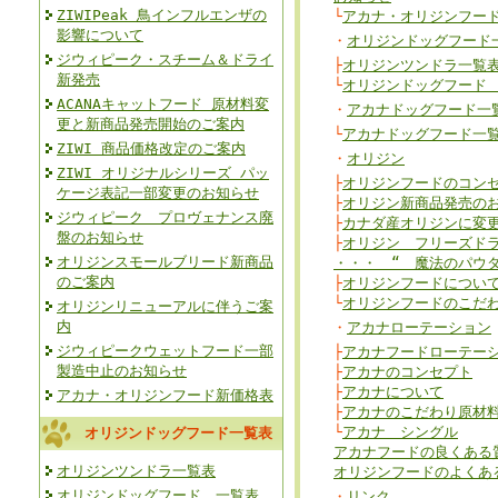
ZIWIPeak 鳥インフルエンザの
└
アカナ・オリジンフー
影響について
・
オリジンドッグフード
ジウィピーク・スチーム＆ドライ
├
オリジンツンドラ一覧
新発売
└
オリジンドッグフード
ACANAキャットフード 原材料変
・
アカナドッグフード一
更と新商品発売開始のご案内
└
アカナドッグフード一
ZIWI 商品価格改定のご案内
・
オリジン
ZIWI オリジナルシリーズ パッ
├
オリジンフードのコン
ケージ表記一部変更のお知らせ
├
オリジン新商品発売の
ジウィピーク プロヴェナンス廃
├
カナダ産オリジンに変
盤のお知らせ
├
オリジン フリーズド
オリジンスモールブリード新商品
・・・ “ 魔法のパウダ
のご案内
├
オリジンフードについ
└
オリジンフードのこだ
オリジンリニューアルに伴うご案
内
・
アカナローテーション
ジウィピークウェットフード一部
├
アカナフードローテー
製造中止のお知らせ
├
アカナのコンセプト
├
アカナについて
アカナ・オリジンフード新価格表
├
アカナのこだわり原材
└
アカナ シングル
オリジンドッグフード一覧表
アカナフードの良くある
オリジンツンドラ一覧表
オリジンフードのよくあ
オリジンドッグフード 一覧表
・
リンク