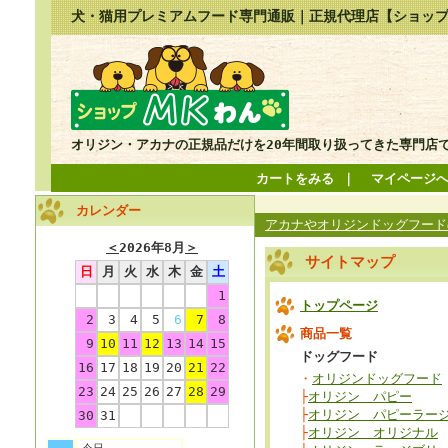
犬・猫用プレミアムフード専門通販｜正規代理店【ショップ
オリジン・アカナの正規品だけを20年間取り扱ってきた専門店
カートをみる
｜
マイページ
カレンダー
アカナやオリジンドッグフードの
＜
2026年8月
＞
サイトマップ
日
月
火
水
木
金
土
1
トップページ
2
3
4
5
6
7
8
商品一覧
9
10
11
12
13
14
15
ドッグフード
16
17
18
19
20
21
22
・
オリジンドッグフード
23
24
25
26
27
28
29
├
オリジン パピー
├
オリジン パピーラー
30
31
├
オリジン オリジナル