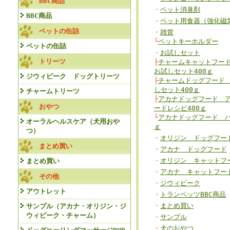
BBC商品
・
ペット消臭剤
BBC商品
・
ペット用食器（強化磁
ペットの缶詰
・
雑貨
└
ペットキーホルダー
ペットの缶詰
・
お試しセット
トリーツ
├
チャームキャットフー
お試しセット400ｇ
ジウィピーク ドッグトリーツ
├
チャームドッグフード
しセット400ｇ
チャームトリーツ
├
アカナドッグフード 
おやつ
ードレシピ400ｇ
└
アカナドッグフード パ
オーラルヘルスケア（犬用おや
ｇ
つ）
・
オリジン ドッグフー
まとめ買い
・
アカナ ドッグフード
・
オリジン キャットフ
まとめ買い
・
アカナ キャットフー
その他
・
ジウィピーク
アウトレット
・
トランペッツBBC商品
・
まとめ買い
サンプル（アカナ・オリジン・ジ
ウィピーク・チャーム）
・
サンプル
・
犬のおやつ