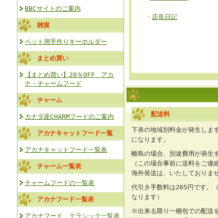
BBCサイトのご案内
・
店長日記
雑貨
ペット用手作りキーホルダー
まとめ買い
【まとめ買い】20％OFF アカ
ナ・チャームフード
チャーム
配送料
カナダ産CHARMフードのご案内
下表の地域別料金が発生します
アカナキャットフード一覧
になります。
アカナキャットフード一覧表
離島の場合、別途費用が発生
（この場合事前に送料をご連
チャーム一覧表
海外発送は、いたしておりま
チャームフードの一覧表
代引き手数料は265円です。（
なります）
アカナフード一覧表
※出来る限り一梱包での配送
アカナフード クラシック一覧表