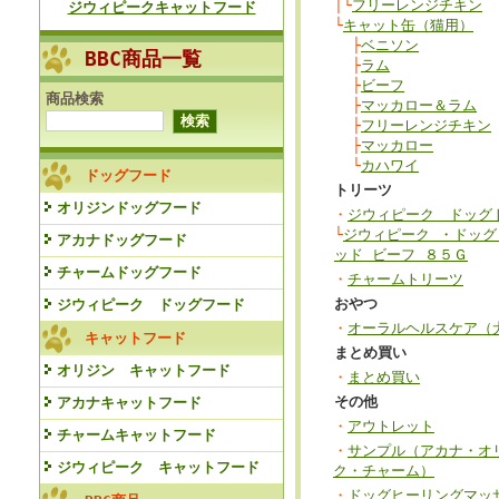
│└
フリーレンジチキン
ジウィピークキャットフード
└
キャット缶（猫用）
├
ベニソン
BBC商品一覧
├
ラム
├
ビーフ
商品検索
├
マッカロー＆ラム
├
フリーレンジチキン
├
マッカロー
└
カハワイ
ドッグフード
トリーツ
オリジンドッグフード
・
ジウィピーク ドッグ
└
ジウィピーク ・ドッグ
アカナドッグフード
ッド ビーフ ８５Ｇ
チャームドッグフード
・
チャームトリーツ
おやつ
ジウィピーク ドッグフード
・
オーラルヘルスケア（
キャットフード
まとめ買い
オリジン キャットフード
・
まとめ買い
その他
アカナキャットフード
・
アウトレット
チャームキャットフード
・
サンプル（アカナ・オ
ジウィピーク キャットフード
ク・チャーム）
・
ドッグヒーリングマッサ