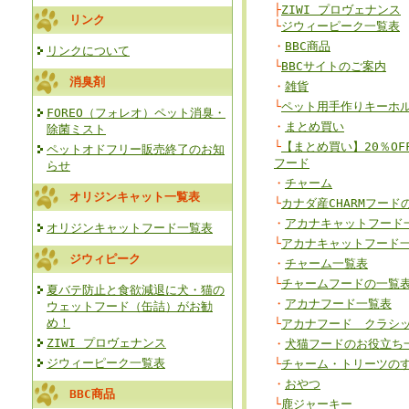
├
ZIWI プロヴェナンス
リンク
└
ジウィーピーク一覧表
・
BBC商品
リンクについて
└
BBCサイトのご案内
消臭剤
・
雑貨
└
ペット用手作りキーホ
FOREO（フォレオ）ペット消臭・
・
まとめ買い
除菌ミスト
└
【まとめ買い】20％O
ペットオドフリー販売終了のお知
フード
らせ
・
チャーム
オリジンキャット一覧表
└
カナダ産CHARMフード
・
アカナキャットフード
オリジンキャットフード一覧表
└
アカナキャットフード
ジウィピーク
・
チャーム一覧表
└
チャームフードの一覧
夏バテ防止と食欲減退に犬・猫の
・
アカナフード一覧表
ウェットフード（缶詰）がお勧
め！
└
アカナフード クラシ
ZIWI プロヴェナンス
・
犬猫フードのお役立ち
ジウィーピーク一覧表
└
チャーム・トリーツの
・
おやつ
BBC商品
└
鹿ジャーキー