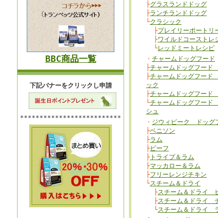
├
グラスランドドッグ
├
ランチランドドッグ
└
クラシック
├
プレイリーポートリ
├
ワイルドコーストレ
└
レッドミートレシピ
BBC商品一覧
・
チャームドッグフード
├
チャームドッグフード
├
チャームドッグフード
ック
下記バナーをクリックし申請
├
チャームドッグフード
└
チャームドッグフード
シュ
**************************
・
ジウィピーク ドッグ
├
ベニソン
├
ラム
├
ビーフ
├
トライプ＆ラム
├
マッカロー＆ラム
├
フリーレンジチキン
└
スチーム＆ドライ
├
スチーム＆ドライ 
├
スチーム＆ドライ 
└
スチーム＆ドライ 