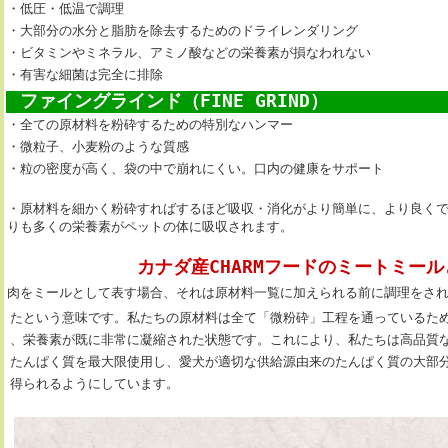
・低圧・低温で調理
・大部分の水分と脂肪を除去するためのドライレンダリング
・ビタミンやミネラル、アミノ酸などの栄養素が損なわれない
・有害な細菌は完全に排除
ファイングラインド（FINE GRIND）
・全ての原材料を粉砕するための特別なハンマー
・微粒子、小麦粉のような質感
・粒の密度が高く、袋の中で崩れにくい。口内の健康をサポート
・原材料を細かく粉砕すればするほど吸収・消化がより簡単に、より良く
りも多くの栄養素がペットの体に吸収されます。
カナダ産CHARMフードの
ミートミール
肉をミールとして表す場合、それは原材料一覧に加えられる前に調理をさ
たという意味です。私たちの原材料は全て「微粉砕」工程を通っているた
、栄養素が既に非常に凝縮された状態です。これにより、私たちは高品質
たんぱく質を最大限使用し、愛犬が適切な供給源由来のたんぱく質の大部
得られるようにしています。