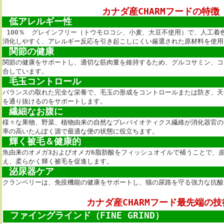
カナダ産CHARMフードの特徴
低アレルギー性
100％ グレインフリー（トウモロコシ、小麦、大豆不使用）で、人工着
消化しやすく、アレルギー反応を引き起こしにくい厳選された原材料を使用
関節の健康
関節の健康をサポートし、適切な筋肉量を維持するため、グルコサミン、コ
合しています。
毛玉コントロール
毛玉コントロール
バランスの取れた完全な栄養で、毛玉の形成をコントロールまたは防ぎ、天
を通り抜けるのをサポートします。
繊細なお腹に
様々な果物、野菜、植物由来の自然なプレバイオティクス繊維が消化器官の
率の高いたんぽく源で最適な便の状態に役立ちます。
輝く被毛＆健康的
な皮膚
魚由来のオメガ3およびオメガ6脂肪酸をフィッシュオイルで補うことで、
え、柔らかく輝く被毛を促進します。
泌尿器ケア
クランベリーは、免疫機能の健康をサポートし、猫の尿路を守る強力な抗酸
カナダ産CHARMフード最先端の技
ファイングラインド（FINE GRIND）