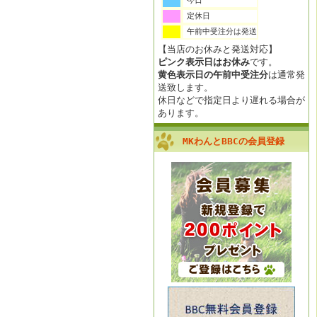
今日
定休日
午前中受注分は発送
【当店のお休みと発送対応】
ピンク表示日はお休み
です。
黄色表示日の午前中受注分
は通常発
送致します。
休日などで指定日より遅れる場合が
あります。
MKわんとBBCの会員登録