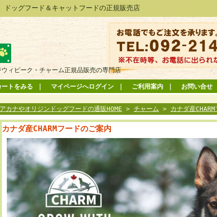
 ドッグフード＆キャットフードの正規販売店
ジウィピーク・チャーム正規品販売の専門店
カートをみる
｜
マイページへログイン
｜
ご利用案内
｜
お問い合せ
アカナやオリジンドッグフードの通販HOME
>
チャーム
>
カナダ産CHAR
カナダ産CHARMフードのご案内