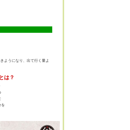
できようになり、出て行く量よ
とは？
れ
め
な
分を