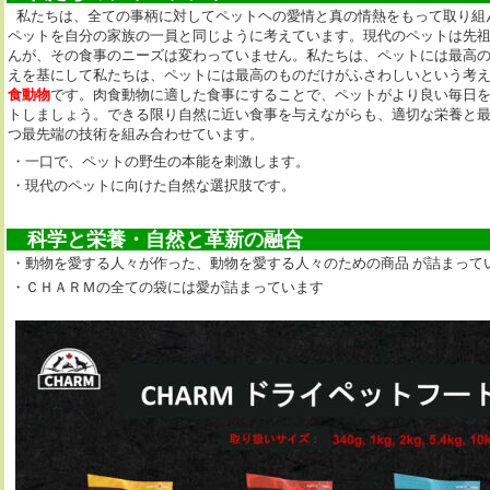
私たちは、全ての事柄に対してペットヘの愛情と真の情熱をもって取り組
ペットを自分の家族の一員と同じように考えています。現代のペットは先
んが、その食事のニーズは変わっていません。私たちは、ペットには最高
えを基にして私たちは、ペットには最高のものだけがふさわしいという考
食動物
です。肉食動物に適した食事にすることで、ペットがより良い毎日
トしましょう。できる限り自然に近い食事を与えながらも、適切な栄養と
つ最先端の技術を組み合わせています。
・一口で、ペットの野生の本能を刺激します。
・現代のペットに向けた自然な選択肢です。
科学と栄養・自然と革新の融合
・動物を愛する人々が作った、動物を愛する人々のための商品 が詰まって
・ＣＨＡＲＭの全ての袋には愛が詰まっています