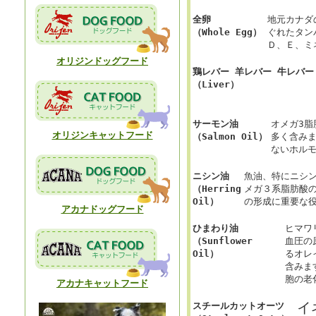
全卵
地元カナダ
（Whole Egg）
ぐれたタン
Ｄ、Ｅ、ミ
オリジンドッグフード
鶏レバー 羊レバー 牛レバー
（Liver）
サーモン油
オメガ3
オリジンキャットフード
（Salmon Oil）
多く含み
ないホル
ニシン油
魚油、特にニシン
（Herring
メガ３系脂肪酸
Oil）
の形成に重要な
アカナドッグフード
ひまわり油
ヒマワ
（Sunflower
血圧の
Oil）
るオレ
含みま
胞の老
アカナキャットフード
イ
スチールカットオーツ