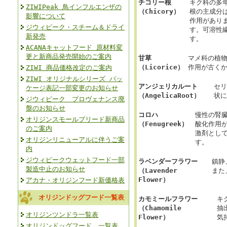
チコリー根
キク科の多
ZIWIPeak 鳥インフルエンザの
（Chicory）
根の主成分
影響について
作用があり
ジウィピーク・スチーム＆ドライ
す。可溶性
新発売
す。
ACANAキャットフード 原材料変
更と新商品発売開始のご案内
甘草
マメ科の植
（Licorice）
作用が古く
ZIWI 商品価格改定のご案内
ZIWI オリジナルシリーズ パッ
アンジェリカルート
セリ
ケージ表記一部変更のお知らせ
（AngelicaRoot）
状に
ジウィピーク プロヴェナンス廃
盤のお知らせ
コロハ
慢性の腎
オリジンスモールブリード新商品
（Fenugreek）
酸化作用
のご案内
激剤とし
オリジンリニューアルに伴うご案
す。
内
ジウィピークウェットフード一部
ラベンダーフラワー
鎮静
製造中止のお知らせ
（Lavender
また
Flower）
アカナ・オリジンフード新価格表
オリジンドッグフード一覧表
カモミールフラワー
キ
（Chamomile
抽
オリジンツンドラ一覧表
Flower）
気
オリジンドッグフード 一覧表