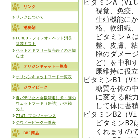
ビタミンA（Vita
リンク
視覚、免疫
リンクについて
生殖機能に
格、軟組織
消臭剤
ビタミンＡ
FOREO（フォレオ）ペット消臭・
除菌ミスト
整、皮膚、
ペットオドフリー販売終了のお知
胞のダメー
らせ
ど）を中和
オリジンキャット一覧表
康維持に役
オリジンキャットフード一覧表
ビタミンB1（Vit
糖質を体の
ジウィピーク
に変える能
夏バテ防止と食欲減退に犬・猫の
ウェットフード（缶詰）がお勧
して体に蓄
め！
ビタミンB2（Vit
ZIWI プロヴェナンス
ビタミンB2
ジウィーピーク一覧表
くれますの
BBC商品