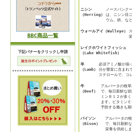
ニシン
ノースバンク
（Herring）
は、ニシン目ニ
ウム、鉄、な
ウォールアイ（Walleye）
BBC商品一覧
レイクホワイトフィッシュ
下記バナーをクリックし申請
（Lake Whitefish）
羊
必須アミノ酸が揃
（Lamb）
分が豊富に含まれ
**************************
ステロールで、コ
牛
アルバータの牧草
（Beef）
で、毎日新鮮な状
ミンＢ１２が多く
ます。ビタミンＥ
予防する働きも期
バイソン
アルバータの牧
（Bison）
で、毎日新鮮な
栄養を供給しま