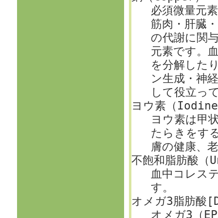
必須微量元
筋肉・肝臓
の代謝に関
元素です。
を分解した
ン生成・神
して役立っ
ヨウ素（Iodin
ヨウ素は甲
たらきをす
膚の健康、
不飽和脂肪酸（Uns
血中コレス
す。
オメガ3脂肪酸[DHA
オメガ3（E