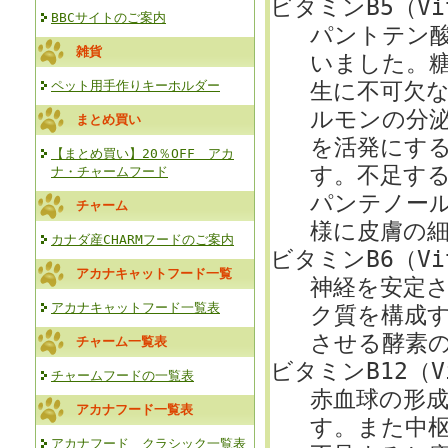
ビタミンB5（Vit
BBCサイトのご案内
パントテン
雑貨
いました。
ペット用手作りキーホルダー
生に不可欠
ルモンの分
まとめ買い
を活発にす
【まとめ買い】20％OFF アカ
す。不足す
ナ・チャームフード
パンテノー
チャーム
様に皮膚の
カナダ産CHARMフードのご案内
ビタミンB6（Vit
アカナキャットフード一覧
神経を安定
アカナキャットフード一覧表
ク質を構成
させる酵素
チャーム一覧表
ビタミンB12（Vi
チャームフードの一覧表
赤血球の形成
アカナフード一覧表
す。また中
アカナフード クラシック一覧表