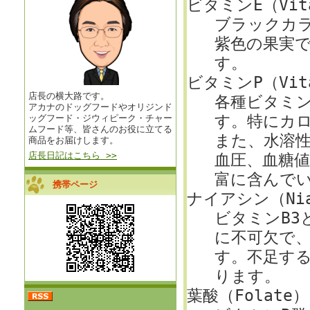
ビタミンE（Vita
ブラックカ
紫色の果実
す。
ビタミンP（Vita
店長の横大路です。
各種ビタミ
アカナのドッグフードやオリジンド
す。特にカ
ッグフード・ジウィピーク・チャー
ムフード等、皆さんのお役に立てる
また、水溶
商品をお届けします。
店長日記はこちら >>
血圧、血糖
富に含んで
携帯ページ
ナイアシン（Nia
ビタミンB3
に不可欠で
す。不足す
ります。
葉酸（Folate）