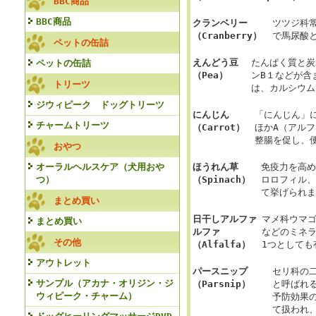
BBC商品
BBC商品
クランベリー
ツツジ科
（Cranberry）
で馬尿酸
ペットの缶詰
えんどう豆
たんぱく質と炭
ペットの缶詰
（Pea）
ンB１などが含
トリーツ
は、カルシウム
ジウィピーク ドッグトリーツ
にんじん
「にんじん」
チャームトリーツ
（Carrot）
ほかA（アル
整腸を促し、
おやつ
オーラルヘルスケア（犬用おや
ほうれん草
免疫力を高め
つ）
（Spinach）
ロロフィル、
て挙げられま
まとめ買い
日干しアルファ
マメ科ウマ
まとめ買い
ルファ
などのミネ
その他
（Alfalfa）
1つとしても
アウトレット
パースニップ
セリ科の
サンプル（アカナ・オリジン・ジ
（Parsnip）
と呼ばれ
ウィピーク・チャーム）
予防効果
て扱われ