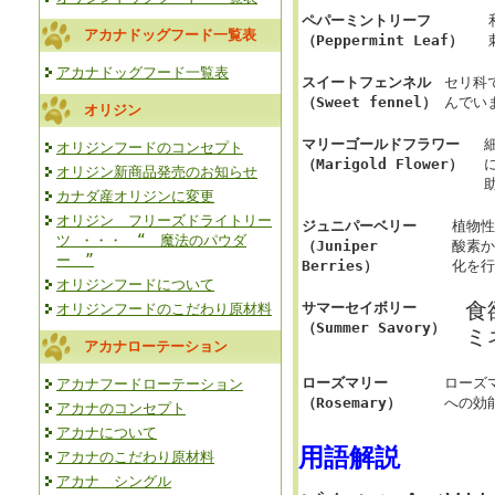
ペパーミントリーフ
アカナドッグフード一覧表
（Peppermint Leaf）
アカナドッグフード一覧表
スイートフェンネル
セリ科
（Sweet fennel）
んでい
オリジン
マリーゴールドフラワー
オリジンフードのコンセプト
（Marigold Flower）
オリジン新商品発売のお知らせ
カナダ産オリジンに変更
オリジン フリーズドライトリー
ジュニパーベリー
植物性
ツ ・・・ “ 魔法のパウダ
（Juniper
酸素か
ー ”
Berries）
化を行
オリジンフードについて
食
サマーセイボリー
オリジンフードのこだわり原材料
（Summer Savory）
ミ
アカナローテーション
ローズマリー
ローズ
アカナフードローテーション
（Rosemary）
への効
アカナのコンセプト
アカナについて
用語解説
アカナのこだわり原材料
アカナ シングル