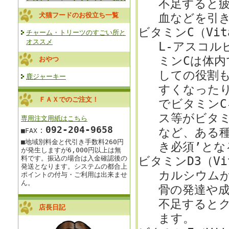
不足すると
犬猫フードのお役立ち一覧
血などを引
ビタミンC（Vita
チャーム・トリーツのすごい所と
オススメ
L-アスコル
ミンCは体
おやつ
しての役割
鹿ジャーキー
すくなった
ＦＡＸでのご注文！
でビタミン
ス等がビタ
専用注文用紙はこちら
092‐204-9658
：
など、ある
■FAX
■地域別料金と
代引き手数料260円
き必須’と
が発生しますが
6,000円以上は
無
料です。
振込の場合は入金確認後の
ビタミンD3（Vit
発送となります。
システムの都合上
カルシウム
ポイントの付与・ご利用は出来ませ
ん。
骨の発達や
不足すると
店長日記
ます。