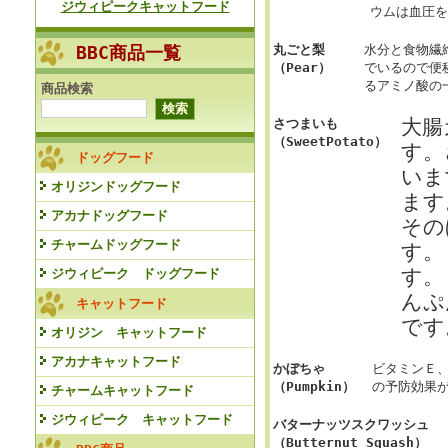
ジウィピークキャットフード
ウムは血圧を
BBC商品一覧
丸ごと梨
水分と食物繊
（Pear）
でいるので便
るアミノ酸の
商品検索
大腸
さつまいも
（SweetPotato）
す。
ドッグフード
いま
オリジンドッグフード
ます
アカナドッグフード
その
チャームドッグフード
す。
す。
ジウィピーク ドッグフード
んぷ
キャットフード
です
オリジン キャットフード
アカナキャットフード
かぼちゃ
ビタミンＥ
（Pumpkin）
の予防効果
チャームキャットフード
ジウィピーク キャットフード
バターナッツスクワッシュ
（Butternut Squash）