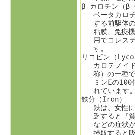
β-カロチン（β-C
ベータカロ
する前駆体
粘膜、免疫
用でコレス
す。
リコピン（Lyco
カロテノイ
称）の一種で
ミンEの10
れています
鉄分（Iron）
鉄は、女性
乏すると『
などの症状が
摂取すると