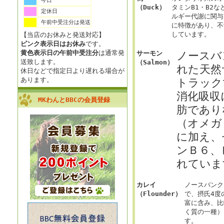
今日
（Duck）
タミンB1・B2
定休日
ルギー代謝に関与
午前中受注分は発送
に特徴があり、不
しています。
【当店のお休みと発送対応】
ピンク表示日はお休み
です。
黄色表示日の午前中受注分
は通常発
ノースバ
サーモン
送致します。
（Salmon）
れた天然
休日などで指定日より遅れる場合が
あります。
トラック
消化吸収
MKわんとBBCの会員登録
肪であり
（オメガ
に加え、
ンＢ６、
れていま
カレイ
ノースバンク
（Flounder）
で、摂氏4度
富に含み、比
く質の一種）
す。