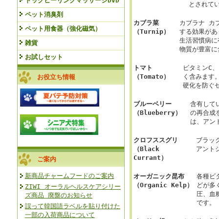
ドッグヒーリングマッサージDVD
とされて
ペット消臭剤
カブラ菜
カブラナ カ
ペット用食器（強化磁気）
（Turnip）
する効果があ
生活習慣病に
雑貨
物質が豊富に
お試しセット
トマト
ビタミンC
（Tomato）
く含みます
お役立ち情報
硬化を防ぐ
ブルーベリー
含有して
（Blueberry）
の再合成
は、アン
クロフススグリ
ブラッ
（Black
アント
Currant）
ご案内
新商品チャームフードのご案内
オーガニック昆布
各種ビ
（Organic Kelp）
どが多
ZIWI オーラルヘルスケアシリー
圧、血
ズ商品 廃盤のお知らせ
です。
誤って韓国語ラベルを貼り付けた
一部の入荷商品について