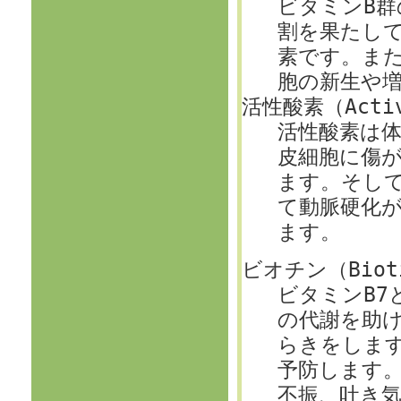
ビタミンB
割を果たし
素です。ま
胞の新生や
活性酸素（Activ
活性酸素は
皮細胞に傷
ます。そし
て動脈硬化
ます。
ビオチン（Biot
ビタミンB7
の代謝を助
らきをしま
予防します
不振、吐き