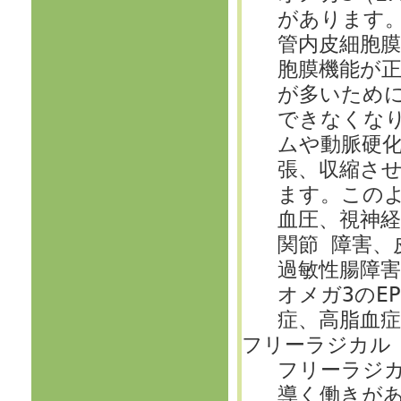
があります
管内皮細胞
胞膜機能が
が多いため
できなくな
ムや動脈硬
張、収縮さ
ます。この
血圧、視神経
関節 障害、
過敏性腸障
オメガ3のE
症、高脂血
フリーラジカル（F
フリーラジ
導く働きが