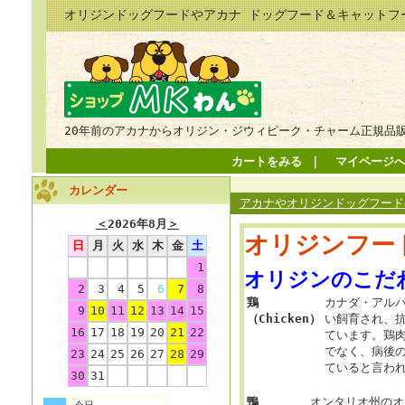
オリジンドッグフードやアカナ ドッグフード＆キャットフ
20年前のアカナからオリジン・ジウィピーク・チャーム正規品
カートをみる
｜
マイページ
カレンダー
アカナやオリジンドッグフードの
＜
2026年8月
＞
オリジンフー
日
月
火
水
木
金
土
1
オリジンのこだ
2
3
4
5
6
7
8
鶏
カナダ・アル
9
10
11
12
13
14
15
（Chicken）
い飼育され、
16
17
18
19
20
21
22
ています。鶏
でなく、病後
23
24
25
26
27
28
29
ていると言わ
30
31
鴨
オンタリオ州のオ