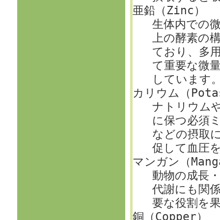
亜鉛（Zinc）
生体内での微
上の酵素の
ており、多
て重要な微
しています
カリウム（Pota
ナトリウム
に保つ必須
などの摂取
促して血圧
マンガン（Mang
動物の成長
代謝にも関
要な役割を
銅（Copper）