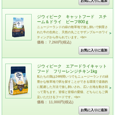
ジウィピーク キャットフード スチ
ーム＆ドライ ビーフ800ｇ
ニュージーランドの緑の牧草地で放し飼いで飼育さ
れた⽜の⽣⾁と、天然の丸ごとサザンブルーホワイ
ティングから作られています。<br>
価格： 7,260円(税込)
ジウィピーク エアードライキャット
フード フリーレンジチキン1kg
私たちの鶏は24時間いつでもニュージーランドの緑
豊かな牧草地で餌を探すことができる環境で道徳的
に配慮した方法で放し飼いされ、広い土地を動き回
って育ちます。皆様と皆様の愛猫、どちらにもご満
足いただけるフードです。<br>
価格： 11,000円(税込)