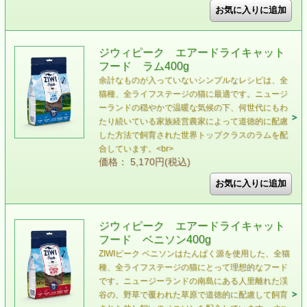
ジウィピーク エアードライキャット
フード ラム400g
余計なものが入っていないシンプルなレシピは、全
猫種、全ライフステージの猫に最適です。ニュージ
ーランドの穏やかで温暖な気候の下、何世代にもわ
たり続いている家族経営農家によって道徳的に配慮
した方法で飼育された世界トップクラスのラムを配
合しています。<br>
価格： 5,170円(税込)
ジウィピーク エアードライキャット
フード ベニソン400g
ZIWIピーク ベニソンはたんぱく源を使用した、全猫
種、全ライフステージの猫にとって理想的なフード
です。ニュージーランドの南島にある人里離れた渓
谷の、野草で覆われた草原で道徳的に配慮して飼育