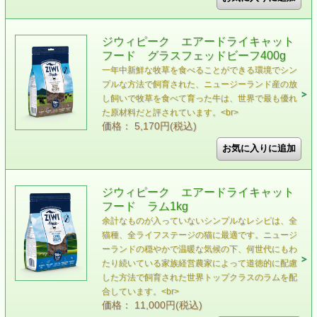
ジウィピーク エアードライキャット
フード グラスフェッドビーフ400g
一年中新鮮な牧草を食べることができる環境でシン
プルな方法で飼育された、ニュージーランド産の放
し飼いで牧草を食べて育った牛は、世界で最も優れ
た原材料だと評されています。<br>
価格： 5,170円(税込)
ジウィピーク エアードライキャット
フード ラム1kg
余計なものが入っていないシンプルなレシピは、全
猫種、全ライフステージの猫に最適です。ニュージ
ーランドの穏やかで温暖な気候の下、何世代にもわ
たり続いている家族経営農家によって道徳的に配慮
した方法で飼育された世界トップクラスのラムを配
合しています。<br>
価格： 11,000円(税込)