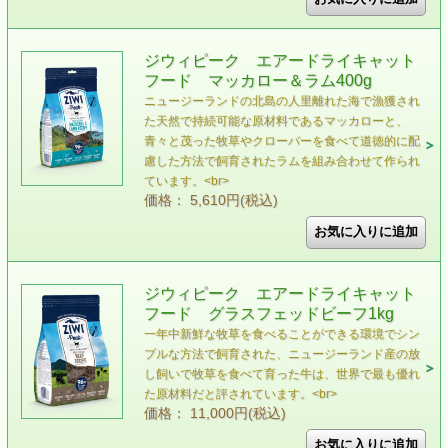
ジウィピーク エアードライキャット
フード マッカロー＆ラム400g
ニュージーランドの北島の人里離れた海で漁獲され
た天然で持続可能な原材料であるマッカローと、
青々と茂った牧草やクローバーを食べて道徳的に配
慮した方法で飼育されたラムを組み合わせて作られ
ています。<br>
価格： 5,610円(税込)
ジウィピーク エアードライキャット
フード グラスフェッドビーフ1kg
一年中新鮮な牧草を食べることができる環境でシン
プルな方法で飼育された、ニュージーランド産の放
し飼いで牧草を食べて育った牛は、世界で最も優れ
た原材料だと評されています。<br>
価格： 11,000円(税込)