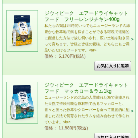
ジウィピーク エアードライキャット
フード フリーレンジチキン400g
私たちの鶏は24時間いつでもニュージーランドの緑
豊かな牧草地で餌を探すことができる環境で道徳的
に配慮した方法で放し飼いされ、広い土地を動き回
って育ちます。皆様と皆様の愛猫、どちらにもご満
足いただけるフードです。<br>
価格： 5,170円(税込)
ジウィピーク エアードライキャット
フード マッカロー＆ラム1kg
ニュージーランドの北島の人里離れた海で漁獲され
た天然で持続可能な原材料であるマッカローと、
青々と茂った牧草やクローバーを食べて道徳的に配
慮した方法で飼育されたラムを組み合わせて作られ
ています。<br>
価格： 11,880円(税込)