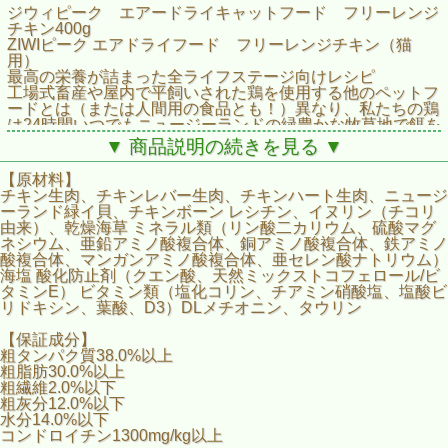
ジウィピーク エアードライキャットフード フリーレンジ
チキン400g
ZIWIピーク エアドライフード フリーレンジチキン（猫
用）
最高の栄養が詰まった全ライフステージ向けレシピ
工場式畜産や屋内で平飼いされた鶏を使用する他のペットフ
ードとは（または人間用の食品とも！）異なり、私たちの鶏
は24時間いつでもニュージーランドの緑豊かな牧草地で餌を
探すことができる環境で道徳的に配慮した方法で放し飼いさ
▼ 商品説明の続きを見る ▼
れ、広い土地を動き回って育ちます。皆様と皆様の愛猫、ど
ちらにもご満足いただけるフードです。
【原材料】
チキン生肉、チキンレバー生肉、チキンハート生肉、ニュージ
■エアドライ さっとすくってあげるだけ
ーランド緑イ貝、チキンボーン レシチン、イヌリン（チコリ
■鶏肉、内臓、ニュージーランド産緑イ貝
由来）、乾燥海草 ミネラル類（リン酸二カリウム、硫酸マグ
■放し飼い飼育
ネシウム、亜鉛アミノ酸複合体、銅アミノ酸複合体、鉄アミノ
■抗生物質、成長ホルモン不使用
酸複合体、マンガンアミノ酸複合体、亜セレン酸ナトリウム）
■穀類、砂糖、グリセリン不使用
海塩 酸化防止剤（クエン酸、天然ミックストコフェロール/ビ
タミンE） ビタミン類（塩化コリン、チアミン硝酸塩、塩酸ビ
リドキシン、葉酸、D3）DLメチオニン、タウリン
【保証成分】
粗タンパク質38.0%以上
粗脂肪30.0%以上
粗繊維2.0%以下
粗灰分12.0%以下
水分14.0%以下
コンドロイチン1300mg/kg以上