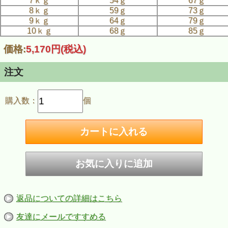
7ｋｇ
54ｇ
67ｇ
8ｋｇ
59ｇ
73ｇ
9ｋｇ
64ｇ
79ｇ
10ｋｇ
68ｇ
85ｇ
価格:
5,170円
(税込)
注文
購入数：
個
返品についての詳細はこちら
友達にメールですすめる