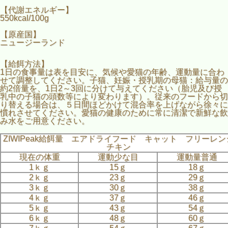
【代謝エネルギー】
550kcal/100g
【原産国】
ニュージーランド
【給餌方法】
1日の食事量は表を目安に、気候や愛猫の年齢、運動量に合わ
せて調整してください。子猫、妊娠・授乳期の母猫：給与量の
約2倍量を、1日2～3回に分けて与えてください（胎児及び授
乳中の子猫の頭数等により変わります）。従来のフードから切
り替える場合は、５日間ほどかけて混合率を上げながら徐々に
慣れさせてください。愛猫の健康のために常に清潔で新鮮な飲
み水をご用意ください。
ZIWIPeak給餌量 エアドライフード キャット フリーレン
チキン
現在の体重
運動少な目
運動量普通
1ｋｇ
15ｇ
18ｇ
2ｋｇ
23ｇ
29ｇ
3ｋｇ
30ｇ
38ｇ
4ｋｇ
37ｇ
46ｇ
5ｋｇ
43ｇ
54ｇ
6ｋｇ
48ｇ
60ｇ