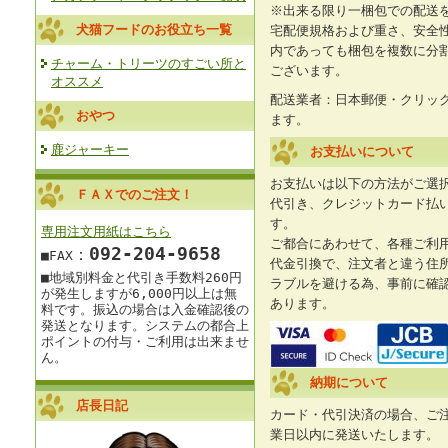
※出来る限り一梱包での配送
犬猫フードのお役立ち一覧
宅配便規格および重さ、安全
内であっても梱包を複数に分
チャーム・トリーツのすごい所と
ございます。
オススメ
配送業者：日本郵便・クリッ
おやつ
ます。
鹿ジャーキー
お支払いについて
お支払いは以下の方法がご選
ＦＡＸでのご注文！
代引き、クレジットカード払
す。
専用注文用紙はこちら
ご都合にあわせて、各種ご利
092‐204-9658
：
■FAX
代金引換で、注文者と違う住
■地域別料金と
代引き手数料260円
ラブルを避ける為、事前に確
が発生しますが
6,000円以上は
無
あります。
料です。
振込の場合は入金確認後の
発送となります。
システムの都合上
ポイントの付与・ご利用は出来ませ
ん。
納期について
店長日記
カード・代引決済の場合、ご
業日以内に発送いたします。