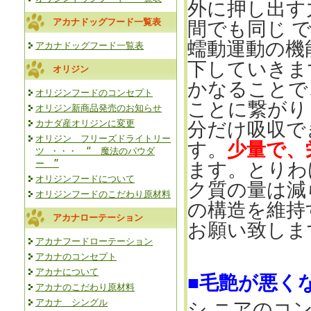
外に押し出す
アカナドッグフード一覧表
間でも同じ 
蠕動運動の機
アカナドッグフード一覧表
下していきま
オリジン
かなることで
オリジンフードのコンセプト
ことに繋がり
オリジン新商品発売のお知らせ
カナダ産オリジンに変更
分だけ吸収で
オリジン フリーズドライトリー
す。
少量で、
ツ ・・・ “ 魔法のパウダ
ー ”
ます。とりわ
オリジンフードについて
ク質の量は減
オリジンフードのこだわり原材料
の構造を維持
アカナローテーション
お願い致しま
アカナフードローテーション
アカナのコンセプト
アカナについて
■毛艶が悪く
アカナのこだわり原材料
アカナ シングル
シ ニアのコ