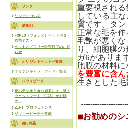
重要視される
リンク
している主な
リンクについて
質です。タン
消臭剤
正常な毛を作
FOREO（フォレオ）ペット消臭・
毛艶が悪くな
除菌ミスト
ペットオドフリー販売終了のお知
り、細胞膜の
らせ
ガ
6
がありま
オリジンキャット一覧表
胞膜の材料に
オリジンキャットフード一覧表
を豊富に含ん
生きとした毛
ジウィピーク
夏バテ防止と食欲減退に犬・猫の
ウェットフード（缶詰）がお勧
め！
--------------------
ZIWI プロヴェナンス
ジウィーピーク一覧表
■お勧めのシ
BBC商品