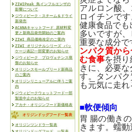
ZIWIPeak 鳥インフルエンザの
アルロン酸、
影響について
ロイチンです
ジウィピーク・スチーム＆ドライ
新発売
健康食品でも
ACANAキャットフード 原材料変
多いですが、
更と新商品発売開始のご案内
ZIWI 商品価格改定のご案内
重要な成分で
ZIWI オリジナルシリーズ パッ
ンパク質から
ケージ表記一部変更のお知らせ
む食事
を摂り
ジウィピーク プロヴェナンス廃
盤のお知らせ
きに、必要な
オリジンスモールブリード新商品
す。タンパク
のご案内
オリジンリニューアルに伴うご案
も元気に走れ
内
ジウィピークウェットフード一部
製造中止のお知らせ
アカナ・オリジンフード新価格表
■軟便傾向
オリジンドッグフード一覧表
胃 腸の働き
オリジンツンドラ一覧表
きます。蠕動
オリジンドッグフード 一覧表