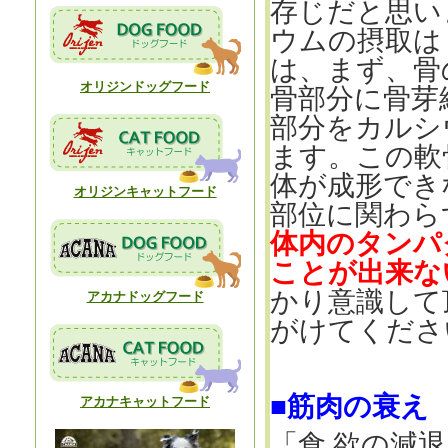
存じだと思い
ウムの摂取は
は、まず、骨
オリジンドッグフード
骨部分に骨芽
部分をカルシ
ます。この軟
体が成形でき
オリジンキャットフード
部位に関わら
体内のタンパ
ことが出来な
かり意識して
アカナドッグフード
がけてくださ
■筋肉の衰え
アカナキャットフード
「食 欲の減