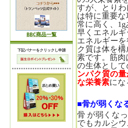
すが、とりわ
は特に重要な
常に高く、
1g
早くエネルギ
BBC商品一覧
エネルギーを
ク質は体を構
下記バナーをクリックし申請
素です。筋肉
の生体として
**************************
ンパク質の量
な栄養素
にな
■骨が弱くな
骨 が弱くな
でもカルシウ