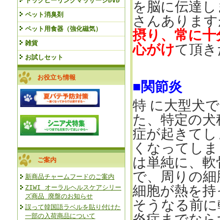
ドッグヒーリングマッサージDVD
を脳に伝達し
ペット消臭剤
さんあります
ペット用食器（強化磁気）
摂り、常に十
雑貨
心がけ
て頂き
お試しセット
お役立ち情報
■関節炎
特 に大型犬
た、特定の犬
症が起きてし
くなってしま
は単純に、軟
ご案内
で、周りの細
新商品チャームフードのご案内
細胞が熱を持
ZIWI オーラルヘルスケアシリー
ズ商品 廃盤のお知らせ
そうなる前に
誤って韓国語ラベルを貼り付けた
炎症までなら
一部の入荷商品について