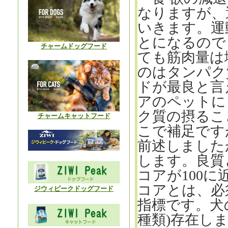
なりますが、
いきます。運
とになるので
チャームドッグフード
ても筋肉量は
のはタンパク
ドが最良と言
アのペットに
ク質の摂るこ
チャームキャットフード
こで補足です
前述しました
します。良質
コアが
100
に
コアとは、必
ジウィピークドッグフード
指標です。犬
種類
)
存在し