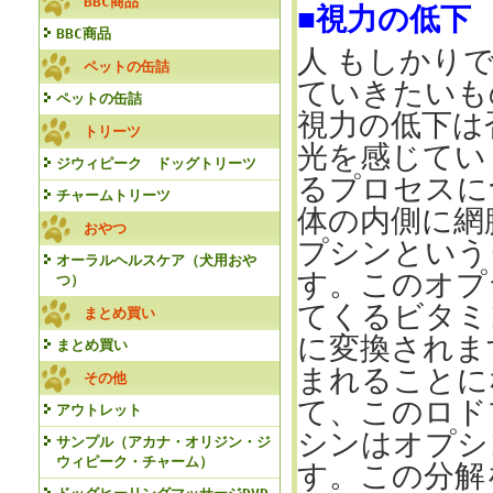
BBC商品
■視力の低下
BBC商品
人 もしかり
ペットの缶詰
ていきたいも
ペットの缶詰
視力の低下は
トリーツ
光を感じてい
ジウィピーク ドッグトリーツ
るプロセスに
チャームトリーツ
体の内側に網
おやつ
プシンという
オーラルヘルスケア（犬用おや
す。このオプ
つ）
てくるビタミ
まとめ買い
に変換されま
まとめ買い
まれることに
その他
て、このロド
アウトレット
シンはオプシ
サンプル（アカナ・オリジン・ジ
ウィピーク・チャーム）
す。この分解