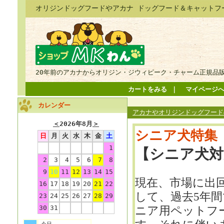
オリジンドッグフードやアカナ ドッグフード＆キャットフ
20年前のアカナからオリジン・ジウィピーク・チャーム正規品
カートをみる
｜
マイページ
カレンダー
アカナやオリジンドッグフードの
＜
2026年8月
＞
シニア犬特集
日
月
火
水
木
金
土
1
【シニア犬対
2
3
4
5
6
7
8
9
10
11
12
13
14
15
現在、市場に出
16
17
18
19
20
21
22
して、過去
5
年間
23
24
25
26
27
28
29
30
31
ニア用ペットフ