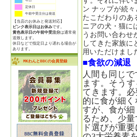
す。それに伴い
今日
定休日
ン ナップが続
午前中受注分は発送
たこだわりのあ
【当店のお休みと発送対応】
ニアの犬・猫に
ピンク表示日はお休み
です。
黄色表示日の午前中受注分
は通常発
うお問い合わせ
送致します。
してきた家族に
休日などで指定日より遅れる場合が
あります。
用いただけまし
■食欲の減退
MKわんとBBCの会員登録
人間も同じで
ます。そうす
てきます。必
的に食が細く
すが、食が細
るため、少量
ド選びが重要
の
3
大栄養素