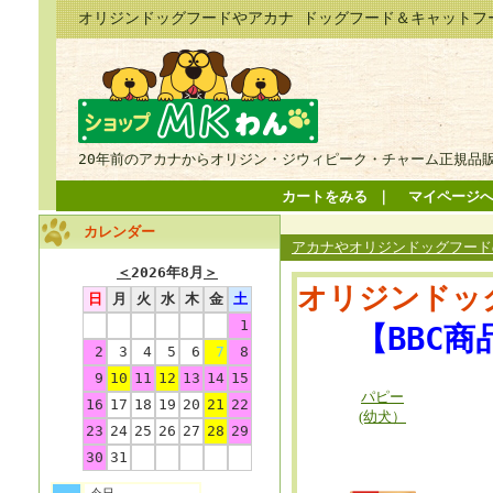
オリジンドッグフードやアカナ ドッグフード＆キャットフ
20年前のアカナからオリジン・ジウィピーク・チャーム正規品
カートをみる
｜
マイページ
カレンダー
アカナやオリジンドッグフードの
＜
2026年8月
＞
オリジンドッ
日
月
火
水
木
金
土
1
【BBC
2
3
4
5
6
7
8
9
10
11
12
13
14
15
パピー
16
17
18
19
20
21
22
(幼犬）
23
24
25
26
27
28
29
30
31