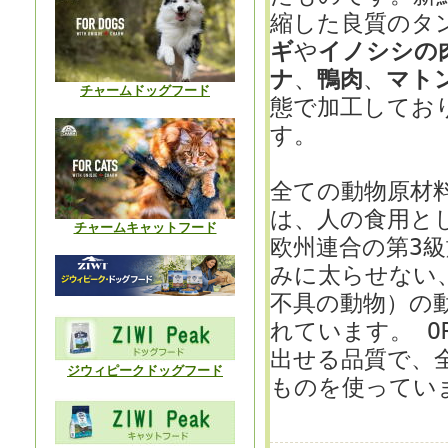
縮した良質のタ
ギ
や
イノシシの
ナ
、
鴨肉
、
マト
チャームドッグフード
態で加工してお
す。
全ての動物原材
は、人の食用と
チャームキャットフード
欧州連合の第3級
みに太らせない
不具の動物）の
れています。 O
出せる品質で、
ジウィピークドッグフード
ものを使ってい