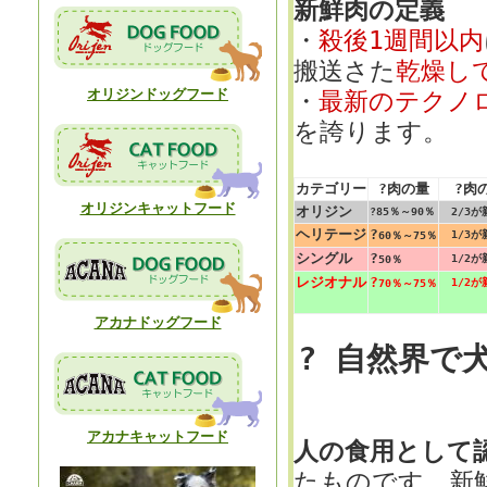
新鮮肉の定義
・
殺後1週間以内
搬送さた
乾燥し
オリジンドッグフード
・
最新のテクノ
を誇ります。
カテゴリー
?肉の量
?肉
オリジンキャットフード
オリジン
?85％～90％
2/3が
ヘリテージ
?
1/3が
60％～75％
シングル
?
1/2が
50％
レジオナル
?
1/2が
70％～75％
アカナドッグフード
? 自然界で
アカナキャットフード
人の食用として
たものです。新