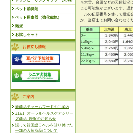
ドッグヒーリングマッサージDVD
※大雪、台風などの天候状況
じる可能性がございます。遅
ペット消臭剤
ールの伝票番号を使って運送
ペット用食器（強化磁気）
か、当店までお問い合わせく
雑貨
お試しセット
お役立ち情報
ご案内
新商品チャームフードのご案内
ZIWI オーラルヘルスケアシリー
ズ商品 廃盤のお知らせ
誤って韓国語ラベルを貼り付けた
一部の入荷商品について