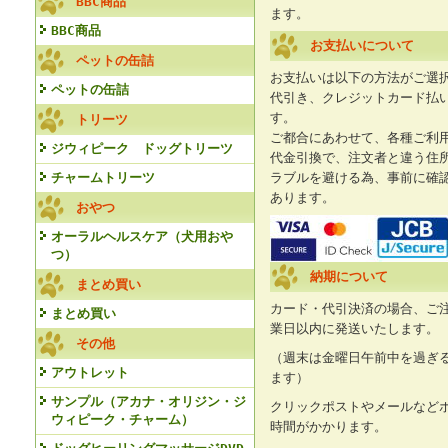
BBC商品
ます。
BBC商品
お支払いについて
ペットの缶詰
お支払いは以下の方法がご選
ペットの缶詰
代引き、クレジットカード払
す。
トリーツ
ご都合にあわせて、各種ご利
ジウィピーク ドッグトリーツ
代金引換で、注文者と違う住
チャームトリーツ
ラブルを避ける為、事前に確
あります。
おやつ
オーラルヘルスケア（犬用おや
つ）
納期について
まとめ買い
カード・代引決済の場合、ご
まとめ買い
業日以内に発送いたします。
その他
（週末は金曜日午前中を過ぎ
アウトレット
ます）
サンプル（アカナ・オリジン・ジ
クリックポストやメールなど
ウィピーク・チャーム）
時間がかかります。