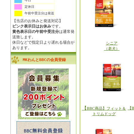
今日
定休日
午前中受注分は発送
【当店のお休みと発送対応】
ピンク表示日はお休み
です。
黄色表示日の午前中受注分
は通常発
送致します。
休日などで指定日より遅れる場合が
シニア
あります。
（老犬）
MKわんとBBCの会員登録
【
【
BBC商品】フィット＆
トリムドッグ