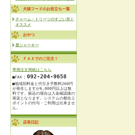
犬猫フードのお役立ち一覧
チャーム・トリーツのすごい所と
オススメ
おやつ
鹿ジャーキー
ＦＡＸでのご注文！
専用注文用紙はこちら
092‐204-9658
：
■FAX
■地域別料金と
代引き手数料260円
が発生しますが
6,000円以上は
無
料です。
振込の場合は入金確認後の
発送となります。
システムの都合上
ポイントの付与・ご利用は出来ませ
ん。
店長日記