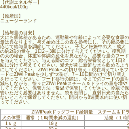
【代謝エネルギー】
440kcal/100g
【原産国】
ニュージーランド
【給与量の目安】
犬にも個体差があるため、運動量や年齢によって必要な食事の
量は異なります。与え始めはこの表を参考にし、その後必要に
応じて給与量を調節してください。 子犬／妊娠中の犬：成犬
の約2倍の量を、1日2～3回に分けて与えてください。授乳期
の犬の場合、体重や体調の変化を見ながら、必要な量のフード
を与えてください。与える際のコツ：総合栄養食として1日2
回に分けて与えてください。愛犬が常に新鮮な水を飲めるよう
にしてください。 ZIWI Peakへの切り替え：現在与えているフ
ードにZIWI Peakを少しずつ混ぜ、7～10日間かけて切り替え
を行ってください。フード移行の際は、今までのフードの量を
減らしながら、徐々にZIWI Peakスチーム＆ドライの量を増や
してください。保管方法：常温で保管してください。冷蔵で保
管いただく必要はありません。袋を密閉し、直射日光の当たら
ないところで保管してください。開封から8週間以内に使い切
ってください。
ZIWIPeakドッグフード給餌量 スチーム＆ド
犬の体重
通常（１時間未満の運動）
活発（１時
1ｋｇ
19ｇ