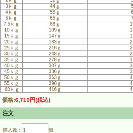
2ｋｇ
32ｇ
3ｋｇ
44ｇ
4ｋｇ
55ｇ
5ｋｇ
65ｇ
7.5ｋｇ
88ｇ
1
10ｋｇ
109ｇ
1
15ｋｇ
147ｇ
1
20ｋｇ
183ｇ
2
25ｋｇ
216ｇ
2
30ｋｇ
248ｇ
2
35ｋｇ
278ｇ
3
40ｋｇ
307ｇ
3
45ｋｇ
336ｇ
3
50ｋｇ
363ｇ
4
55ｋｇ
390ｇ
4
60ｋｇ
416ｇ
4
価格:
6,710円
(税込)
注文
購入数：
個