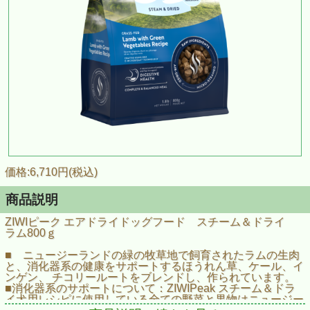
価格:6,710円(税込)
商品説明
ZIWIピーク エアドライドッグフード スチーム＆ドライ
ラム800ｇ
■ ニュージーランドの緑の牧草地で飼育されたラムの⽣⾁
と、消化器系の健康をサポートするほうれん草、ケール、イ
ンゲン、 チコリールートをブレンドし、作られています。
■消化器系のサポートについて：ZIWIPeak スチーム＆ドラ
イ犬用レシピに使⽤している全ての野菜と果物はニュージー