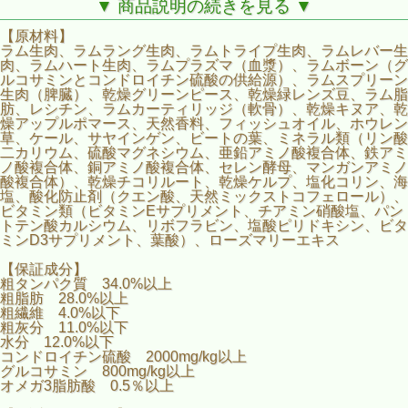
ランド の地元サプライヤーから調達しています。 特にチコ
▼ 商品説明の続きを見る ▼
リールートは腸内の善⽟菌の成⻑をサポートする天然のプレ
バイオティクスであ るイヌリンの供給源です。 消化管が善
【原材料】
⽟菌で満たされると栄養素がすぐに吸収され、体全体に⾏き
ラム生肉、ラムラング生肉、ラムトライプ生肉、ラムレバー生
渡ります。
肉、ラムハート生肉、ラムプラズマ（血漿）、ラムボーン（グ
ルコサミンとコンドロイチン硫酸の供給源）、ラムスプリーン
生肉（脾臓）、乾燥グリーンピース、乾燥緑レンズ豆、ラム脂
肪、レシチン、ラムカーティリッジ（軟骨）、乾燥キヌア、乾
燥アップルポマース、天然香料、フィッシュオイル、ホウレン
草、ケール、サヤインゲン、ビートの葉、ミネラル類（リン酸
二カリウム、硫酸マグネシウム、亜鉛アミノ酸複合体、鉄アミ
ノ酸複合体、銅アミノ酸複合体、セレン酵母、マンガンアミノ
酸複合体）、乾燥チコリルート、乾燥ケルプ、塩化コリン、海
塩、酸化防止剤（クエン酸、天然ミックストコフェロール）、
ビタミン類（ビタミンEサプリメント、チアミン硝酸塩、パン
トテン酸カルシウム、リボフラビン、塩酸ピリドキシン、ビタ
ミンD3サプリメント、葉酸）、ローズマリーエキス
【保証成分】
粗タンパク質 34.0%以上
粗脂肪 28.0%以上
粗繊維 4.0%以下
粗灰分 11.0%以下
水分 12.0%以下
コンドロイチン硫酸 2000mg/kg以上
グルコサミン 800mg/kg以上
オメガ3脂肪酸 0.5％以上