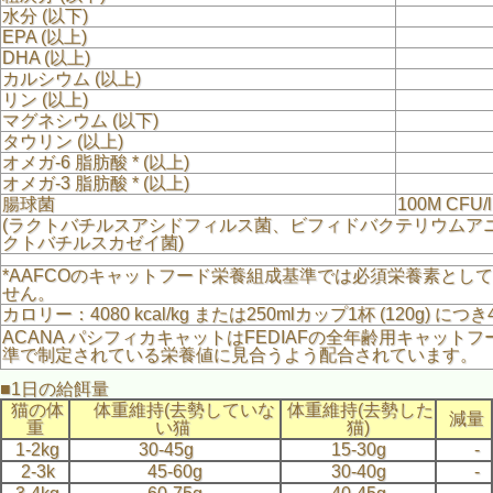
水分 (以下)
EPA (以上)
DHA (以上)
カルシウム (以上)
リン (以上)
マグネシウム (以下)
タウリン (以上)
オメガ-6 脂肪酸 * (以上)
オメガ-3 脂肪酸 * (以上)
腸球菌
100M CFU/l
(ラクトバチルスアシドフィルス菌、ビフィドバクテリウムア
クトバチルスカゼイ菌)
*AAFCOのキャットフード栄養組成基準では必須栄養素とし
せん。
カロリー：4080 kcal/kg または250mlカップ1杯 (120g) につき4
ACANA パシフィカキャットはFEDIAFの全年齢用キャット
準で制定されている栄養値に見合うよう配合されています。
■1日の給餌量
猫の体
体重維持(去勢していな
体重維持(去勢した
減量
重
い猫
猫)
1-2kg
30-45g
15-30g
-
2-3k
45-60g
30-40g
-