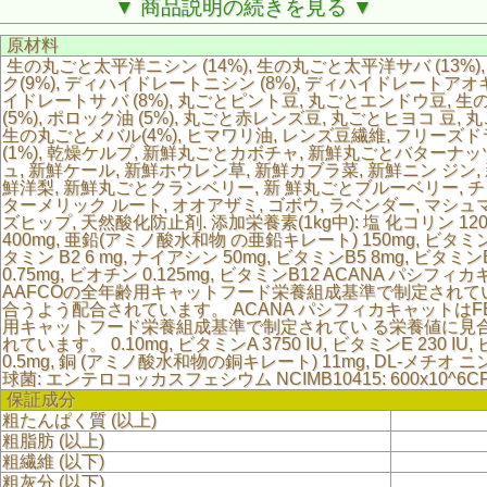
▼ 商品説明の続きを見る ▼
原材料
生の丸ごと太平洋ニシン (14%), 生の丸ごと太平洋サバ (13%)
ク(9%), ディハイドレートニシン (8%), ディハイドレートアオギ
イドレートサ バ (8%), 丸ごとピント豆, 丸ごとエンドウ豆, 生
(5%), ポロック油 (5%), 丸ごと赤レンズ豆, 丸ごとヒヨコ 豆,
生の丸ごとメバル(4%), ヒマワリ油, レンズ豆繊維, フリーズ
(1%), 乾燥ケルプ, 新鮮丸ごとカボチャ, 新鮮丸ごとバターナ
ュ, 新鮮ケール, 新鮮ホウレン草, 新鮮カブラ菜, 新鮮ニン ジン,
鮮洋梨, 新鮮丸ごとクランベリー, 新 鮮丸ごとブルーベリー, 
ターメリック ルート, オオアザミ, ゴボウ, ラベンダー, マシュマ
ズヒップ, 天然酸化防止剤. 添加栄養素(1kg中): 塩 化コリン 120
400mg, 亜鉛(アミノ酸水和物 の亜鉛キレート) 150mg, ビタミンB1
タミン B2 6 mg, ナイアシン 50mg, ビタミンB5 8mg, ビタミンB
0.75mg, ビオチン 0.125mg, ビタミンB12 ACANA パシフ
AAFCOの全年齢用キャットフード栄養組成基準で制定されて
合うよう配合されています。 ACANA パシフィカキャットはFE
用キャットフード栄養組成基準で制定されてい る栄養値に見
れています。 0.10mg, ビタミンA 3750 IU, ビタミンE 230 IU
0.5mg, 銅 (アミノ酸水和物の銅キレート) 11mg, DL-メチオ ニン
球菌: エンテロコッカスフェシウム NCIMB10415: 600x10^6C
保証成分
粗たんぱく質 (以上)
粗脂肪 (以上)
粗繊維 (以下)
粗灰分 (以下)