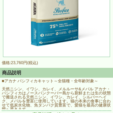
価格:23,760円(税込)
商品説明
■アカナ パシフィカキャット～全猫種・全年齢対象～
天然ニシン、イワシ、カレイ、メルルーサ&メバル アカナ・
パシフィカはノースバンクーバー島から新鮮または生の状態
で搬送される天然ニシン、イワシ、カレイ、シルバーヘイ
ク、メバルを豊富に使用しています。猫の本来の食事に合わ
せて低炭水化物、魚タンパク質豊富で、愛猫を最高の健康状
態へ導きます。