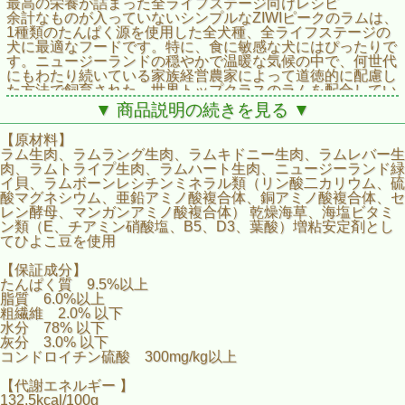
最高の栄養が詰まった全ライフステージ向けレシピ
余計なものが入っていないシンプルなZIWIピークのラムは、
1種類のたんぱく源を使用した全犬種、全ライフステージの
犬に最適なフードです。特に、食に敏感な犬にはぴったりで
す。ニュージーランドの穏やかで温暖な気候の中で、何世代
にもわたり続いている家族経営農家によって道徳的に配慮し
た方法で飼育された、世界トップクラスのラムを配合してい
ます。丁寧に作られた水分たっぷりのレシピには、愛犬が嬉
▼ 商品説明の続きを見る ▼
しくてしっぽを振りたくなる栄養が詰まっています。
【原材料】
ラム生肉、ラムラング生肉、ラムキドニー生肉、ラムレバー生
肉、ラムトライプ生肉、ラムハート生肉、ニュージーランド緑
イ貝、ラムボーンレシチンミネラル類（リン酸二カリウム、硫
酸マグネシウム、亜鉛アミノ酸複合体、銅アミノ酸複合体、セ
レン酵母、マンガンアミノ酸複合体） 乾燥海草、海塩ビタミ
ン類（E、チアミン硝酸塩、B5、D3、葉酸）増粘安定剤とし
てひよこ豆を使用
【保証成分】
たんぱく質 9.5%以上
脂質 6.0%以上
粗繊維 2.0% 以下
水分 78% 以下
灰分 3.0% 以下
コンドロイチン硫酸 300mg/kg以上
【代謝エネルギー 】
132.5kcal/100g