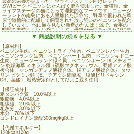
最高の栄養が詰まった 全ライフステージ向けレシピ
ZIWIピーク ベニソンはたんぱく源を使用した、全猫種、全
ライフステージの猫にとって理想的なフードです。ニュージ
ーランドの南島にある人里離れた渓谷の、野草で覆われた草
原で道徳的に配慮して飼育された放し飼いのベニソンを配合
しています。 他に類を見ない新奇のたんぱく源で、食事の
時間を素晴らしいものにします―愛猫が一口食べるたびに喜
んでくれること間違いなしです。
▼ 商品説明の続きを見る ▼
■肉、内臓、ニュージーランド産緑イ貝
【原材料】
■放し飼いで牧草飼育
ベニソン生肉、ベニソントライプ生肉、ベニソンレバー生肉、
■抗生物質、成長ホルモン不使用
ベニソンラング生肉、ベニソンハート生肉、ベニソンキドニー
■穀類、砂糖、グリセリン不使用
生肉、ニュージーランド緑イ貝、ベニソンボーン DLメチオニ
■ピロリン酸ナトリウム、カラギーナン不使用
ン 乾燥海草 ミネラル類（硫酸マグネシュウム、亜鉛アミノ酸
複合体、マンガンアミノ酸複合体、銅アミノ酸複合体） タウ
リン ビタミン類（E、チアミン硝酸塩、塩酸ピリドキシン、
D3、葉酸） 増粘安定剤としてひよこ豆を使用
【保証成分】
粗タンパク質 10.0%以上
粗脂肪 4.0%以上
粗繊維 2.0% 以下
粗灰分 3.0% 以下
水分 78% 以下
コンドロイチン硫酸300mg/kg以上
【代謝エネルギー】
120kcal/100g