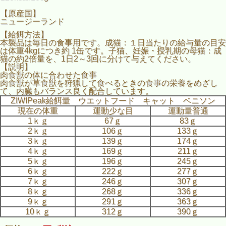
【原産国】
ニュージーランド
【給餌方法】
本製品は毎日の食事用です。成猫：１日当たりの給与量の目安
は体重4kgにつき約 1缶です。子猫、妊娠・授乳期の母猫：成
猫の約2倍量を、1日2～3回に分けて与えてください。
【説明】
肉食獣の体に合わせた食事
肉食獣が草食獣を狩猟して食べるときの食事の栄養をめざし
て、内臓もバランス良く配合しています。
ZIWIPeak給餌量 ウエットフード キャット ベニソン
現在の体重
運動少な目
運動量普通
1ｋｇ
67ｇ
83ｇ
2ｋｇ
106ｇ
133ｇ
3ｋｇ
139ｇ
174ｇ
4ｋｇ
169ｇ
211ｇ
5ｋｇ
196ｇ
245ｇ
6ｋｇ
222ｇ
277ｇ
7ｋｇ
246ｇ
307ｇ
8ｋｇ
268ｇ
336ｇ
9ｋｇ
291ｇ
363ｇ
10ｋｇ
312ｇ
390ｇ