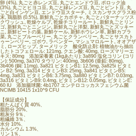
卵 (4%), 丸ごと赤レンズ豆, 丸ごとエンドウ豆, ポロック油
(3%), 丸ごとヒヨコ豆, 丸ごと緑レンズ豆, 丸ごとピント豆, 丸
ごと白インゲン豆, エンドウ豆スターチ, ミスカンサスグラス粉
末, 鶏脂肪 (0.5%), 新鮮丸ごとカボチャ, 丸ごとバターナッツス
クワッシュ, 乾燥ケルプ, 乾燥チコリールート, 新鮮丸ごとリン
ゴ, 新鮮丸ごとニンジン, 新鮮丸ごと洋梨, 新鮮丸ごとズッキー
ニ, 新鮮ビートの葉, 新鮮ケール, 新鮮ホウレン草, 新鮮カブラ
菜, 丸ごとブルーベリー, 丸ごとクランベリー, 丸ごとサスカト
ゥーンベリー, ゴボウ, ラベンダー, マシュマロルート, オオアザ
ミ, ローズヒップ, ターメリック 酸化防止剤: 植物油から抽出
したトコフェロール: 121mg, クエン酸: 40mg, ローズマリーエ
キス: 80mg 添加栄養素 (1kgあたり): 3a890 塩化コリン (コリ
ン): 500mg, 3a370 タウリン: 400mg, 3b606 (亜鉛: 80mg),
3b406 (銅: 11mg), 3a821 ビタミンB1: 12.5mg, 3a825i ビタミ
ン B2: 5mg, 3a314 ビタミンB3: 25mg, 3a841 ビタミンB5:
4mg, 3a831 ビタミンB6: 3.75mg, 3a880 ビタミンB7: 0.03mg,
3a316 ビタミンB9: 0.4mg, ビタミンB12: 0.05mg, ビタミンE:
60 IU 添加腸球菌: 4b1707 エンテロコッカスフェシウム菌
NCIMB 10415 1x10^9 CFU
【保証成分】
粗たんぱく質 40%、
脂肪分 20%、
粗灰分 9％、
粗繊維 3％、
水分 10%、
カルシウム 1.3%、
リン 1％、