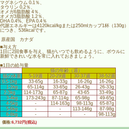
マグネシウム 0.1％、
タウリン 0.2％、
オメガ6脂肪酸 4％、
オメガ3脂肪酸 1.2％、
DHA 0.4%、EPA 0.4％
代謝エネルギーは4120kcal/kgまたは250mlカップ1杯（130g）
につき、536kcalです。
原産国 カナダ
■与え方
1日に2回食事を与え、猫がいつでも飲めるように、ボウルに
新鮮できれいな水を常に入れておきましょう。
■1日の給与量
猫の年齢（週）
猫の体重
5-19週
20-29週
30-37週
38-52週
0.5-1kg
33-65g
16-33g
16-26g
16-26g
1-2kg
65-114g
33-65g
26-43g
26-33g
2-3kg
114-173g
65-87g
43-65
33-49g
3-4kg
173-243g
87-114g
65-98g
49-65g
4-5kg
-
114-163g
98-113g
65-87g
5-6kg
-
-
113-146g
87-98g
6-8kg
-
-
-
98-113g
価格:
6,732円
(税込)