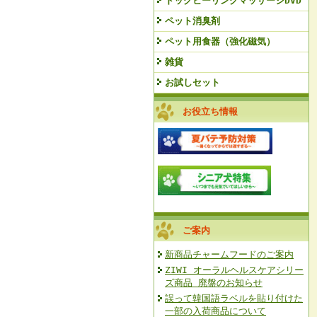
ドッグヒーリングマッサージDVD
ペット消臭剤
ペット用食器（強化磁気）
雑貨
お試しセット
お役立ち情報
ご案内
新商品チャームフードのご案内
ZIWI オーラルヘルスケアシリー
ズ商品 廃盤のお知らせ
誤って韓国語ラベルを貼り付けた
一部の入荷商品について