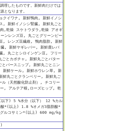
で調理したものです。新鮮肉だけでは
ク源となります。
ョクイワナ, 新鮮鴨肉, 新鮮イノシ
ス, 新鮮イノシシ腎臓, 新鮮丸ごと
ン肉,乾燥 スケトウダラ,乾燥 アオギ
リーンレンズ豆, 丸ごとグリーンピー
豆, レンズ豆繊維, 鴨肉脂肪, 新鮮
臓, 新鮮ヤギレバー, 新鮮鹿レバ
臓, 丸ごとシロインゲン豆, フリー
丸ごとカボチャ, 新鮮丸ごとバター
ごとパースニップ, 新鮮丸ごとニン
 新鮮ケール, 新鮮ホウレン草, 新
 新鮮丸ごとクランベリー, 新鮮丸ご
ール（天然酸化防止剤）, チコリー
ダー, アルテア根,ローズヒップ, 乾
(以下) 5 %水分（以下） 12 %カル
肪酸*(以上) 1.8 %オメガ3脂肪酸*
4 %グルコサミン*(以上) 600 mg/kg
)