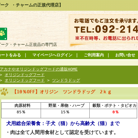
ーク ・チャームの正規代理店】
ピーク・チャーム正規品の専門店
カートをみる
｜
マイページへログイン
｜
ご利用案内
｜
お問い合せ
アカナやオリジンドッグフードの通販HOME
>
オリジンドッグフード
>
オリジンドッグフード
>
ツンドラドッグ
【10％OFF】オリジン ツンドラドッグ 2ｋｇ
肉原材料
野菜・果物・ハーブ
穀類・ポテト・タピオカ
85％
15％
0％
犬用総合栄養食：子犬（猫）から高齢犬（猫）まで
・肉は全て人間用食材として認定を受けています
。