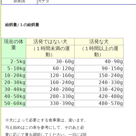
原産国
カナダ
給餌量/１の給餌量
現在の体
活発ではない犬
活発な犬
重
（１時間未満の運
（１時間以上の運
動）
動）
2-5kg
30-60g
40-90g
5-10kg
60-120g
90-150g
10-20kg
120-160g
150-240g
20-30kg
160-240g
240-330g
30-40kg
240-280g
330-420g
40-50kg
280-330g
420-480g
50-60kg
330-390g
480-570g
※犬によって必要とする食事量は、違います。
与え始めはこの表を参考にして、そのあと必
要に応じて量を調節してください。一日に2回