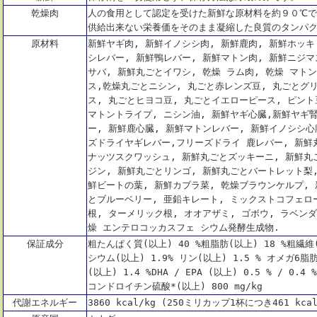
乾燥肉
人の食用として認定を受けた新鮮な原材料を約９０℃
供給出来ない栄養価をそのまま凝縮した良質のタンパ
原材料
新鮮ヤギ肉, 新鮮イノシシ肉, 新鮮鹿肉, 新鮮ホッキ
シレバー, 新鮮鴨レバー, 新鮮マトン肉, 新鮮ニジマ
サバ, 新鮮丸ごとイワシ, 乾燥 ラム肉, 乾燥 マト
ス,乾燥丸ごとニシン, 丸ごと赤レンズ豆, 丸ごとグ
ス, 丸ごとヒヨコ豆, 丸ごとイエローピース, ピント
マトントライプ, ニシン油, 新鮮ヤギ心臓,新鮮ヤギ腎
ー, 新鮮鹿心臓, 新鮮マトンレバー, 新鮮イノシシ心
ズドライヤギレバー,フリーズドライ 鹿レバー, 新鮮
ナッツスクワッシュ, 新鮮丸ごとズッキーニ, 新鮮丸
ジン, 新鮮丸ごとリンゴ, 新鮮丸ごとバートレット梨,
鮮ビートの葉, 新鮮カブラ菜, 乾燥ブラウンケルプ,
とブルーベリー, 亜鉛キレート, ミックストコフェロ
根, ターメリック根, オオアザミ, ゴボウ, ラベン
燥 エンテロコッカスフェ シウム発酵生成物.
保証成分
粗たんぱく質(以上) 40 %粗脂肪(以上) 18 %粗繊維
シウム(以上) 1.9% リン(以上) 1.5 % オメガ6脂
(以上) 1.4 %DHA / EPA (以上) 0.5 % / 0.
コンドロイチン硫酸*(以上) 800 mg/kg
代謝エネルギー
3860 kcal/kg (250ミリカップ1杯につき461 kcal