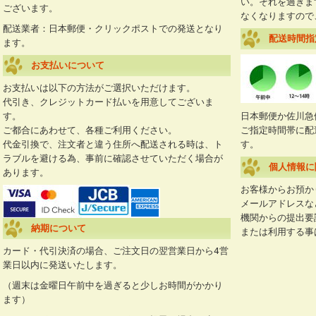
い。それを過ぎま
ございます。
なくなりますので
配送業者：日本郵便・クリックポストでの発送となり
配送時間指
ます。
お支払いについて
お支払いは以下の方法がご選択いただけます。
代引き、クレジットカード払いを用意してございま
す。
日本郵便か佐川急
ご都合にあわせて、各種ご利用ください。
ご指定時間帯に配
代金引換で、注文者と違う住所へ配送される時は、ト
す。
ラブルを避ける為、事前に確認させていただく場合が
個人情報に
あります。
お客様からお預か
メールアドレスな
機関からの提出要
納期について
または利用する
カード・代引決済の場合、ご注文日の翌営業日から4営
業日以内に発送いたします。
（週末は金曜日午前中を過ぎると少しお時間がかかり
ます）