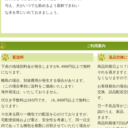
与え、犬がいつでも飲めるよう新鮮できれい
な水を常にいれておきましょう。
ご利用案内
配送料
返品交換に
下表の地域別料金が発生しますが6.000円以上で無料
商品到着日より７
になります。
それを過ぎますと
なくなりますので
離島の場合、別途費用が発生する場合があります。
（この場合事前に送料をご連絡いたします）
お客様都合の場合
海外発送は、いたしておりません。
交換、誤品配送交
す。
代引き手数料は265円です。（6,000円以上で無料に
なります）
万一不良品等がご
認のうえ、新品、
※出来る限り一梱包での配送を心がけておりますが、
きます。
宅配便規格および重さ、安全性を考慮して、同一注文
商品到着後7日以
内であっても梱包を複数に分割させていただく場合が