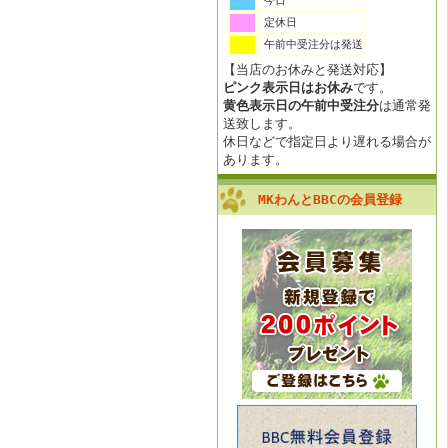
今日
定休日
午前中受注分は発送
【当店のお休みと発送対応】
ピンク表示日はお休み
です。
黄色表示日の午前中受注分
は通常発
送致します。
休日などで指定日より遅れる場合が
あります。
MKわんとBBCの会員登録