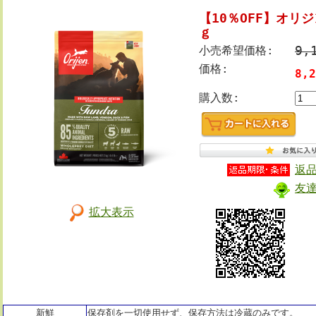
【10％OFF】オリ
ｇ
小売希望価格:
9,
価格:
8,
購入数:
返
友
拡大表示
新鮮
保存剤を一切使用せず、保存方法は冷蔵のみです。