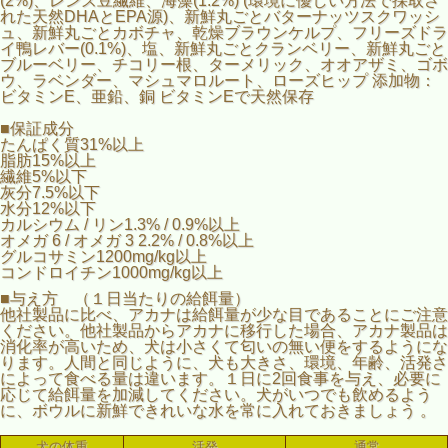
(2%)、レンズ豆繊維、海藻(1.2%) (環境に優しい方法で採取さ
れた天然DHAとEPA源)、新鮮丸ごとバターナッツスクワッシ
ュ、新鮮丸ごとカボチャ、乾燥ブラウンケルプ、フリーズドラ
イ鴨レバー(0.1%)、塩、新鮮丸ごとクランベリー、新鮮丸ごと
ブルーベリー、チコリー根、ターメリック、オオアザミ、ゴボ
ウ、ラベンダー、マシュマロルート、ローズヒップ 添加物：
ビタミンE、亜鉛、銅 ビタミンEで天然保存
■保証成分
たんぱく質31%以上
脂肪15%以上
繊維5%以下
灰分7.5%以下
水分12%以下
カルシウム / リン1.3% / 0.9%以上
オメガ 6 / オメガ 3 2.2% / 0.8%以上
グルコサミン1200mg/kg以上
コンドロイチン1000mg/kg以上
■与え方 （１日当たりの給餌量）
他社製品に比べ、アカナは給餌量が少な目であることにご注意
ください。他社製品からアカナに移行した場合、アカナ製品は
消化率が高いため、犬は小さくて匂いの無い便をするようにな
ります。人間と同じように、犬も大きさ、環境、年齢、活発さ
によって食べる量は違います。１日に2回食事を与え、必要に
応じて給餌量を加減してください。犬がいつでも飲めるよう
に、ボウルに新鮮できれいな水を常に入れておきましょう 。
犬の体重
活発
通常