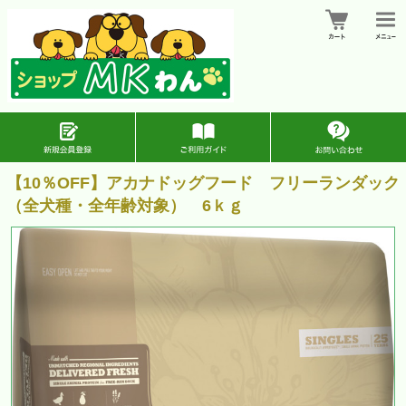
【10％OFF】アカナドッグフード フリーランダック
（全犬種・全年齢対象） 6ｋｇ