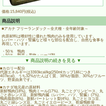
価格:15,840円(税込)
商品説明
■アカナ フリーランダック～全犬種・全年齢対象～
肉原材料は嗜好性に優れた鴨肉のみを使用しています。
レバー・ハツ・腎臓など様々な部位を配合し、自然な食事を
再現しています。
・50％ 鴨肉
・50％ 野菜・果物・ハーブ類
・0％ 穀類・ジャガイモ・タピオカ 不使用
▼ 商品説明の続きを見る ▼
■カロリー配分
代謝エネルギーは3393kcal/kg(250mlカップ1杯につき
407kcal)、うち32%がたんぱく質、38%が脂肪、30%がフルー
ツ、野菜由来です。
■カナダ地元産の原材料
新鮮鴨肉(18%)、鴨肉ミール(17%)、丸ごとグリンピース、丸
ごと赤レンズ豆、新鮮鴨内臓（レバー、ハツ、腎臓）(7%)、
鴨肉脂肪(6%)、新鮮バートレット梨(4%)、丸ごとヒヨコ豆、
丸ごと緑レンズ豆、丸ごとイエローピース、乾燥鴨軟骨