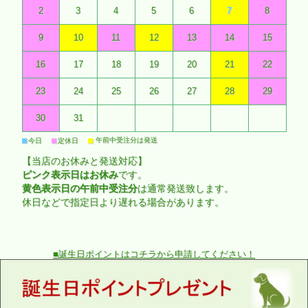
2
3
4
5
6
7
8
9
10
11
12
13
14
15
16
17
18
19
20
21
22
23
24
25
26
27
28
29
30
31
■
■
■
午前中受注分は発送
今日
定休日
【当店のお休みと発送対応】
ピンク表示日はお休み
です。
黄色表示日の午前中受注分
は通常発送致します。
休日などで指定日より遅れる場合があります。
■誕生日ポイントはコチラから申請してください！