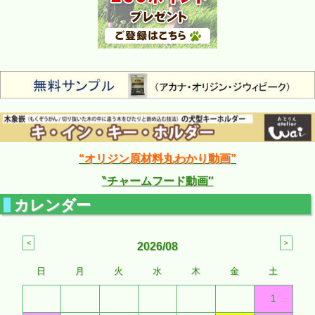
“オリジン原材料丸わかり動画”
‶チャームフード動画″
カレンダー
2026/08
日
月
火
水
木
金
土
1