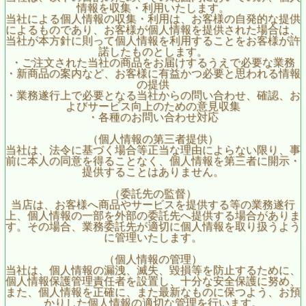
情報を収集・利用いたします。
当社による個人情報の収集・利用は、お客様の自発的な提供
によるものであり、お客様が個人情報を提供された場合は、
当社が本方針に則って個人情報を利用することをお客様が許
諾したものとします。
・ご注文された当社の商品をお届けするうえで必要な業務
・新商品の案内など、お客様に有益かつ必要と思われる情報
の提供
・業務遂行上で必要となる当社からの問い合わせ、確認、お
よびサービス向上のための意見収集
・各種のお問い合わせ対応
（個人情報の第三者提供）
当社は、法令に基づく場合等正当な理由によらない限り、事
前に本人の同意を得ることなく、個人情報を第三者に開示・
提供することはありません。
（委託先の監督）
当店は、お客様へ商品やサービスを提供する等の業務遂行
上、個人情報の一部を外部の委託先へ提供する場合がありま
す。その場合、業務委託先が適切に個人情報を取り扱うよう
に管理いたします。
（個人情報の管理）
当社は、個人情報の漏洩、滅失、毀損等を防止するために、
個人情報保護管理責任者を設置し、十分な安全保護に努め、
また、個人情報を正確に、また最新なものに保つよう、お預
かりした個人情報の適切な管理を行います。