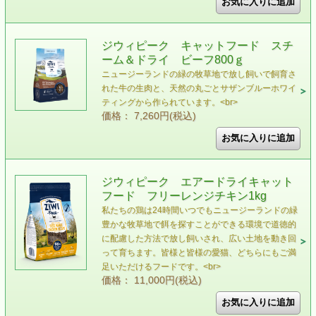
ジウィピーク キャットフード スチ
ーム＆ドライ ビーフ800ｇ
ニュージーランドの緑の牧草地で放し飼いで飼育さ
れた⽜の⽣⾁と、天然の丸ごとサザンブルーホワイ
ティングから作られています。<br>
価格： 7,260円(税込)
ジウィピーク エアードライキャット
フード フリーレンジチキン1kg
私たちの鶏は24時間いつでもニュージーランドの緑
豊かな牧草地で餌を探すことができる環境で道徳的
に配慮した方法で放し飼いされ、広い土地を動き回
って育ちます。皆様と皆様の愛猫、どちらにもご満
足いただけるフードです。<br>
価格： 11,000円(税込)