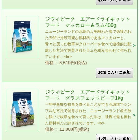
ジウィピーク エアードライキャット
フード マッカロー＆ラム400g
ニュージーランドの北島の人里離れた海で漁獲され
た天然で持続可能な原材料であるマッカローと、
青々と茂った牧草やクローバーを食べて道徳的に配
慮した方法で飼育されたラムを組み合わせて作られ
ています。<br>
価格： 5,610円(税込)
ジウィピーク エアードライキャット
フード グラスフェッドビーフ1kg
一年中新鮮な牧草を食べることができる環境でシン
プルな方法で飼育された、ニュージーランド産の放
し飼いで牧草を食べて育った牛は、世界で最も優れ
た原材料だと評されています。<br>
価格： 11,000円(税込)