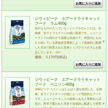
ジウィピーク エアードライキャット
フード ラム400g
余計なものが入っていないシンプルなレシピは、全
猫種、全ライフステージの猫に最適です。ニュージ
ーランドの穏やかで温暖な気候の下、何世代にもわ
たり続いている家族経営農家によって道徳的に配慮
した方法で飼育された世界トップクラスのラムを配
合しています。<br>
価格： 5,170円(税込)
ジウィピーク エアードライキャット
フード ベニソン400g
ZIWIピーク ベニソンはたんぱく源を使用した、全猫
種、全ライフステージの猫にとって理想的なフード
です。ニュージーランドの南島にある人里離れた渓
谷の、野草で覆われた草原で道徳的に配慮して飼育