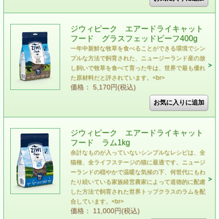
ジウィピーク エアードライキャット
フード グラスフェッドビーフ400g
一年中新鮮な牧草を食べることができる環境でシン
プルな方法で飼育された、ニュージーランド産の放
し飼いで牧草を食べて育った牛は、世界で最も優れ
た原材料だと評されています。<br>
価格： 5,170円(税込)
ジウィピーク エアードライキャット
フード ラム1kg
余計なものが入っていないシンプルなレシピは、全
猫種、全ライフステージの猫に最適です。ニュージ
ーランドの穏やかで温暖な気候の下、何世代にもわ
たり続いている家族経営農家によって道徳的に配慮
した方法で飼育された世界トップクラスのラムを配
合しています。<br>
価格： 11,000円(税込)