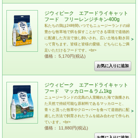
ジウィピーク エアードライキャット
フード フリーレンジチキン400g
私たちの鶏は24時間いつでもニュージーランドの緑
豊かな牧草地で餌を探すことができる環境で道徳的
に配慮した方法で放し飼いされ、広い土地を動き回
って育ちます。皆様と皆様の愛猫、どちらにもご満
足いただけるフードです。<br>
価格： 5,170円(税込)
ジウィピーク エアードライキャット
フード マッカロー＆ラム1kg
ニュージーランドの北島の人里離れた海で漁獲され
た天然で持続可能な原材料であるマッカローと、
青々と茂った牧草やクローバーを食べて道徳的に配
慮した方法で飼育されたラムを組み合わせて作られ
ています。<br>
価格： 11,880円(税込)