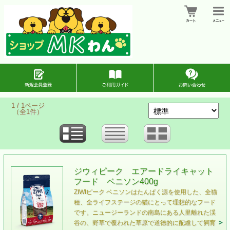
1 / 1ページ
（全1件）
ジウィピーク エアードライキャット
フード ベニソン400g
ZIWIピーク ベニソンはたんぱく源を使用した、全猫
種、全ライフステージの猫にとって理想的なフード
です。ニュージーランドの南島にある人里離れた渓
谷の、野草で覆われた草原で道徳的に配慮して飼育