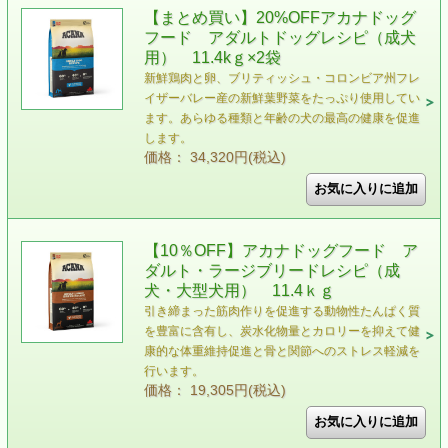
【まとめ買い】20%OFFアカナドッグ
フード アダルトドッグレシピ（成犬
用） 11.4kｇ×2袋
新鮮鶏肉と卵、ブリティッシュ・コロンビア州フレ
イザーバレー産の新鮮葉野菜をたっぷり使用してい
ます。あらゆる種類と年齢の犬の最高の健康を促進
します。
価格： 34,320円(税込)
【10％OFF】アカナドッグフード ア
ダルト・ラージブリードレシピ（成
犬・大型犬用） 11.4ｋｇ
引き締まった筋肉作りを促進する動物性たんぱく質
を豊富に含有し、炭水化物量とカロリーを抑えて健
康的な体重維持促進と骨と関節へのストレス軽減を
行います。
価格： 19,305円(税込)