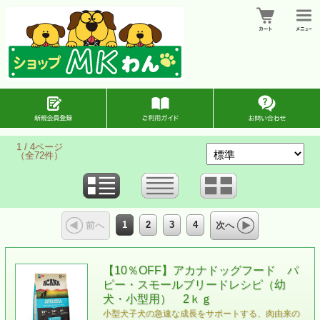
1 / 4ページ
（全72件）
1
2
3
4
前へ
次へ
【10％OFF】アカナドッグフード パ
ピー・スモールブリードレシピ（幼
犬・小型用） 2ｋｇ
小型犬子犬の急速な成長をサポートする、肉由来の