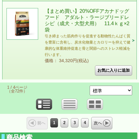
【まとめ買い】20%OFFアカナドッグ
フード アダルト・ラージブリードレ
シピ（成犬・大型犬用） 11.4ｋｇ×2
袋
引き締まった筋肉作りを促進する動物性たんぱく質
を豊富に含有し、炭水化物量とカロリーを抑えて健
康的な体重維持促進と骨と関節へのストレス軽減を
行います。
価格： 34,320円(税込)
1 / 4ページ
（全72件）
1
2
3
4
前へ
次へ
商品検索