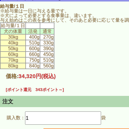
給与量/１日
※給与量は一日に与える量です。
※犬によって必要とする食事量は、違います。
与え始めはこの表を参考にして、そのあと必要に応じて量を調
給与量/１日
犬の体重
活発
通常
30kg
400g
270g
40kg
510g
330g
50kg
600g
390g
60kg
660g
450g
70kg
750g
510g
80kg
840g
560g
価格:
34,320円
(税込)
[ポイント還元 343ポイント～]
注文
購入数：
袋