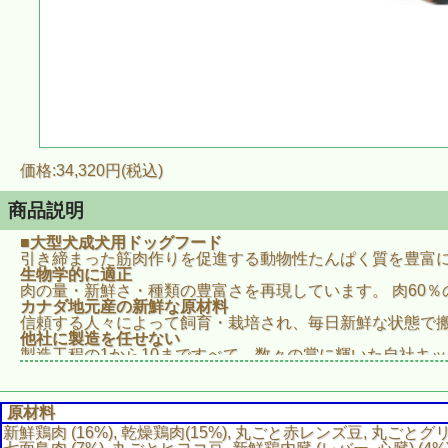
価格:34,320円(税込)
商品説明
■大型犬成犬用ドッグフード
引き締まった筋肉作りを促進する動物性たんぱく質を豊富
生物学的に適正
肉の量・新鮮さ・種類の豊富さを再現しています。 肉60％
カナダ地元産の新鮮な原材料
信頼する人々によって飼育・栽培され、毎日新鮮な状態で
他社に製造を任せない
製造工程の1から10まですべて、数々の賞に輝いた自社キ
原材料
新鮮鶏肉 (16%), 乾燥鶏肉(15%), 丸ごと赤レンズ豆, 丸ごと