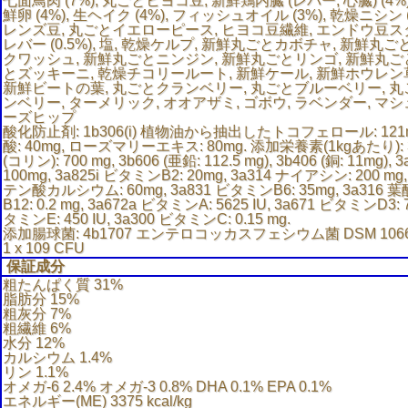
七面鳥肉 (7%), 丸ごとヒヨコ豆, 新鮮鶏内臓 (レバー, 心臓) (4%),
鮮卵 (4%), 生ヘイク (4%), フィッシュオイル (3%), 乾燥ニシン (
レンズ豆, 丸ごとイエローピース, ヒヨコ豆繊維, エンドウ豆ス
レバー (0.5%), 塩, 乾燥ケルプ, 新鮮丸ごとカボチャ, 新鮮
クワッシュ, 新鮮丸ごとニンジン, 新鮮丸ごとリンゴ, 新鮮丸ご
とズッキーニ, 乾燥チコリールート, 新鮮ケール, 新鮮ホウレン草
新鮮ビートの葉, 丸ごとクランベリー, 丸ごとブルーベリー, 
ンベリー, ターメリック, オオアザミ, ゴボウ, ラベンダー, マ
ーズヒップ
酸化防止剤: 1b306(i) 植物油から抽出したトコフェロール: 121m
酸: 40mg, ローズマリーエキス: 80mg. 添加栄養素(1kgあたり):
(コリン): 700 mg, 3b606 (亜鉛: 112.5 mg), 3b406 (銅: 11mg)
100mg, 3a825i ビタミンB2: 20mg, 3a314 ナイアシン: 200 mg
テン酸カルシウム: 60mg, 3a831 ビタミンB6: 35mg, 3a316 葉
B12: 0.2 mg, 3a672a ビタミンA: 5625 IU, 3a671 ビタミンD3: 7
タミンE: 450 IU, 3a300 ビタミンC: 0.15 mg.
添加腸球菌: 4b1707 エンテロコッカスフェシウム菌 DSM 10663/
1 x 109 CFU
保証成分
粗たんぱく質 31%
脂肪分 15%
粗灰分 7%
粗繊維 6%
水分 12%
カルシウム 1.4%
リン 1.1%
オメガ-6 2.4% オメガ-3 0.8% DHA 0.1% EPA 0.1%
エネルギー(ME) 3375 kcal/kg