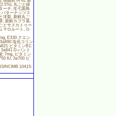
 鶏脂肪 (4%), 新
2.5%), 丸ごと緑
ターチ, 生七面鳥
丸ごとバターナッツス
と洋梨, 新鮮丸ご
, 新鮮カブラ菜,
丸ごとサスカトゥー
シュマロルート, ロ
g, E330 クエン
 3a890 塩化コリン
, 3a821 ビタミンB1:
, 3a841 D-パント
酸: 7mg, ビタミン
50 IU, 3a700 ビ
NCIMB 10415: