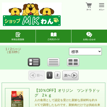
1 / 2ページ
（全33件）
1
2
前へ
次へ
【10％OFF】オリジン ツンドラドッ
グ 2ｋｇ
人の食用として認定を受けた新鮮な原材料を約９
０℃で調理したものです。新鮮肉だけでは供給出来