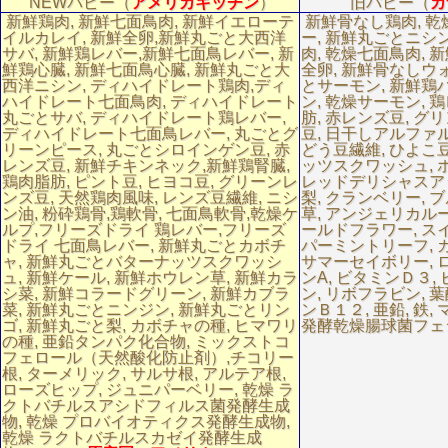
NEWパピー（
アメリカキッチン
）
旧パピー（
カ
新鮮鶏肉, 新鮮七面鳥肉, 新鮮イエローテ
新鮮骨なし鶏肉, 乾
イルカレイ, 新鮮全卵,新鮮丸ごと大西洋
ー, 新鮮丸ごとニシ
サバ, 新鮮鶏レバー,新鮮七面鳥レバー, 新
肉, 乾燥七面鳥肉, 
鮮鶏心臓, 新鮮七面鳥心臓, 新鮮丸ごと大
全卵, 新鮮骨なしウ
西洋ニシン, ディハイドレート鶏肉,ディ
とサーモン, 新鮮鶏ハ
ハイドレート七面鳥肉, ディハイドレート
ン, 乾燥サーモン, 
丸ごとサバ, ディハイドレート鶏レバー,
肪, 赤レンズ豆, グ
ディハイドレート七面鳥レバー, 丸ごとグ
豆, 日干しアルファル
リーンピース, 丸ごとシロインゲン豆, 赤
どう豆繊維, ひよこ豆
レンズ豆, 新鮮チキンネック,新鮮鶏腎臓,
ッツスクワッシュ, ホ
鶏肉脂肪, ピント豆, ヒヨコ豆, グリーンレ
レッドデリシャスア
ンズ豆, 天然鶏肉風味, レンズ豆繊維, ニシ
梨, クランベリー, ブ
ン油, 粉砕鶏骨,鶏軟骨, 七面鳥軟骨,乾燥ケ
草, アンジェリカルー
ルプ,フリーズドライ 鶏レバー,フリーズ
ールドフラワー, ス
ドライ 七面鳥レバー, 新鮮丸ごとカボチ
パーミントリーフ, カ
ャ, 新鮮丸ごとバターナッツスクワッシ
サマーセイボリー, 
ュ, 新鮮ケール, 新鮮ホウレン草, 新鮮カラ
ンA, ビタミンＤ３,
シ菜, 新鮮コラードグリーン, 新鮮カブラ
ン, リボフラビン, 葉
菜, 新鮮丸ごとニンジン, 新鮮丸ごとリン
ンＢ１２, 亜鉛, 鉄, 
ゴ, 新鮮丸ごと梨, カボチャの種, ヒマワリ
発酵乾燥腸球菌フェ
の種, 亜鉛タンパク化合物, ミックストコ
フェロール（天然酸化防止剤）,チコリー
根, ターメリック, サルサ根, アルテア根,
ローズヒップ, ジュニパーベリー, 乾燥 ラ
クトバチルスアシドフィルス菌発酵生成
物, 乾燥 プロバイオティクス発酵生成物,
乾燥 ラクトバチルスカゼイ発酵生成