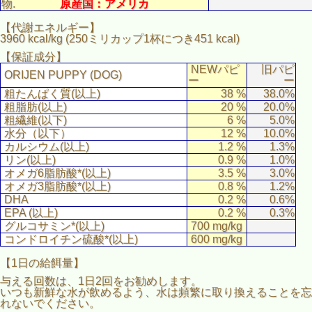
物.
原産国：アメリカ
【代謝エネルギー】
3960 kcal/kg (250ミリカップ1杯につき451 kcal)
【保証成分】
NEWパピ
旧パピ
ORIJEN PUPPY (DOG)
ー
ー
粗たんぱく質(以上)
38 %
38.0%
粗脂肪(以上)
20 %
20.0%
粗繊維(以下)
6 %
5.0%
水分（以下）
12 %
10.0%
カルシウム(以上)
1.2 %
1.3%
リン(以上)
0.9 %
1.0%
オメガ6脂肪酸*(以上)
3.5 %
3.0%
オメガ3脂肪酸*(以上)
0.8 %
1.2%
DHA
0.2 %
0.6%
EPA (以上)
0.2 %
0.3%
グルコサミン*(以上)
700 mg/kg
コンドロイチン硫酸*(以上)
600 mg/kg
【1日の給餌量】
与える回数は、1日2回をお勧めします。
いつも新鮮な水が飲めるよう、水は頻繁に取り換えることを忘
れないでください。