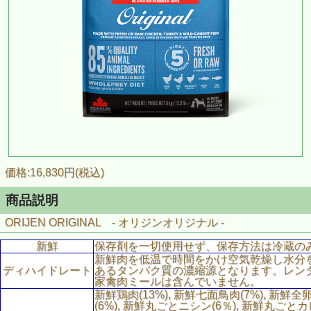
価格:16,830円(税込)
商品説明
ORIJEN ORIGINAL - オリジンオリジナル -
新鮮
保存剤を一切使用せず、保存方法は冷蔵の
新鮮肉を低温で時間をかけ空気乾燥し水分
ディハイドレート
あるタンパク質の濃縮源となります。レン
家禽肉ミールは含んでいません。
新鮮鶏肉(13%), 新鮮七面鳥肉(7%), 新鮮全
(6%), 新鮮丸ごとニシン(6％), 新鮮丸ごとカ