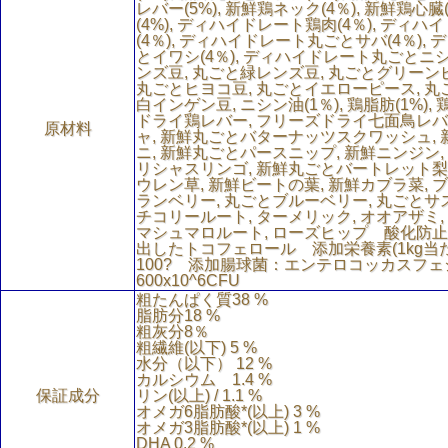
レバー(5%), 新鮮鶏ネック(4％), 新鮮鶏心臓
(4%), ディハイドレート鶏肉(4％), ディ
(4％), ディハイドレート丸ごとサバ(4％),
とイワシ(4％), ディハイドレート丸ごとニシン
ンズ豆, 丸ごと緑レンズ豆, 丸ごとグリーンピ
丸ごとヒヨコ豆, 丸ごとイエローピース, 丸
白インゲン豆, ニシン油(1％), 鶏脂肪(1%), 
ドライ鶏レバー, フリーズドライ七面鳥レバ
原材料
ャ, 新鮮丸ごとバターナッツスクワッシュ,
ニ, 新鮮丸ごとパースニップ, 新鮮ニンジン
リシャスリンゴ, 新鮮丸ごとバートレット梨,
ウレン草, 新鮮ビートの葉, 新鮮カブラ菜, 
ランベリー, 丸ごとブルーベリー, 丸ごとサ
チコリールート, ターメリック, オオアザミ, 
マシュマロルート, ローズヒップ 酸化防
出したトコフェロール 添加栄養素(1kg当
100? 添加腸球菌：エンテロコッカスフェシウ
600x10^6CFU
粗たんぱく質38 %
脂肪分18 %
粗灰分8％
粗繊維(以下) 5 %
水分（以下） 12 %
カルシウム 1.4 %
保証成分
リン(以上) / 1.1 %
オメガ6脂肪酸*(以上) 3 %
オメガ3脂肪酸*(以上) 1 %
DHA 0.2 %