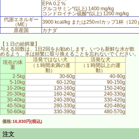
EPA 0.2 %
グルコサミン*(以上) 1400 mg/kg
コンドロイチン硫酸*(以上) 1200 mg/kg
代謝エネルギー
3900 kcal/kg または250ｍlカップ1杯（120
（ME）
原産国
カナダ
【１日の給餌量】
与える回数は、1日2回をお勧めします。いつも新鮮な水が飲
めるよう、水は頻繁に取り換えることを忘れないでください。
活発ではない犬
活発な犬
現在の体
（１時間未満の運
（１時間以上の運
重
動）
動）
2-5kg
30-60g
40-90g
5-10kg
60-120g
90-150g
10-20kg
120-160g
150-240g
20-30kg
160-240g
240-330g
30-40kg
240-280g
330-420g
40-50kg
280-330g
420-480g
50-60kg
330-390g
480-570g
価格:
16,830円
(税込)
注文