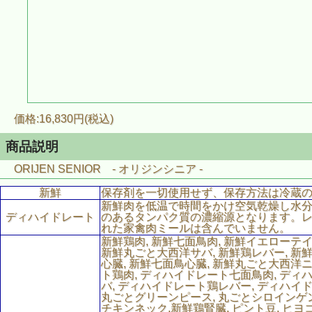
価格:16,830円(税込)
商品説明
ORIJEN SENIOR - オリジンシニア -
新鮮
保存剤を一切使用せず、保存方法は冷蔵
新鮮肉を低温で時間をかけ空気乾燥し水
ディハイドレート
のあるタンパク質の濃縮源となります。
れた家禽肉ミールは含んでいません。
新鮮鶏肉, 新鮮七面鳥肉, 新鮮イエローテイ
新鮮丸ごと大西洋サバ, 新鮮鶏レバー, 新
心臓, 新鮮七面鳥心臓, 新鮮丸ごと大西洋
ト鶏肉, ディハイドレート七面鳥肉, デ
バ, ディハイドレート鶏レバー, ディハイ
丸ごとグリーンピース, 丸ごとシロインゲン
チキンネック,新鮮鶏腎臓, ピント豆, ヒヨ