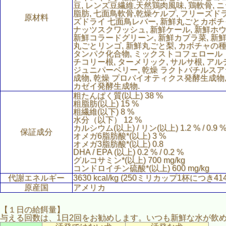
豆, レンズ豆繊維,天然鶏肉風味, 鶏軟骨, ニ
脂肪, 七面鳥軟骨,乾燥ケルプ, フリーズド
原材料
ズドライ 七面鳥レバー, 新鮮丸ごとカボチ
ナッツスクワッシュ, 新鮮ケール, 新鮮ホウ
新鮮コラードグリーン, 新鮮カブラ菜, 新
丸ごとリンゴ, 新鮮丸ごと梨, カボチャの種
タンパク化合物, ミックストコフェロール
チコリー根, ターメリック, サルサ根, アル
ジュニパーベリー, 乾燥 ラクトバチルス
成物, 乾燥 プロバイオティクス発酵生成物
カゼイ発酵生成物.
粗たんぱく質(以上) 38 %
粗脂肪(以上) 15 %
粗繊維(以下) 8 %
水分（以下） 12 %
カルシウム(以上) / リン(以上) 1.2 % / 0.9 
保証成分
オメガ6脂肪酸*(以上) 3 %
オメガ3脂肪酸*(以上) 0.8
DHA / EPA (以上) 0.2 % / 0.2 %
グルコサミン*(以上) 700 mg/kg
コンドロイチン硫酸*(以上) 600 mg/kg
代謝エネルギー
3630 kcal/kg (250ミリカップ1杯につき414 
原産国
アメリカ
【１日の給餌量】
与える回数は、1日2回をお勧めします。いつも新鮮な水が飲