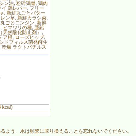
シン油, 粉砕鶏骨, 鶏肉
ライ 鶏レバー, フリー
ャ, 新鮮丸ごとバター
レン草, 新鮮カラシ菜,
鮮丸ごとニンジン, 新鮮
, ヒマワリの種, 亜鉛
（天然酸化防止剤）,
テア根, ローズヒップ,
アシドフィルス菌発酵生
, 乾燥 ラクトバチルス
%
kcal)
めるよう、水は頻繁に取り換えることを忘れないでください。