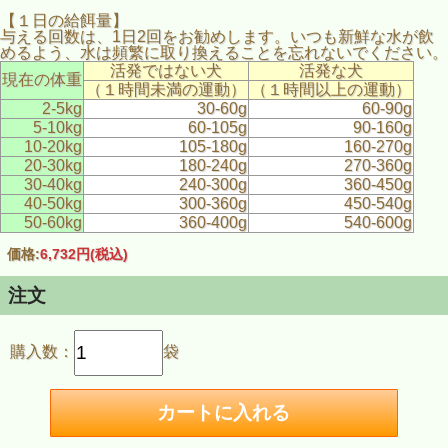
【１日の給餌量】
与える回数は、1日2回をお勧めします。いつも新鮮な水が飲
めるよう、水は頻繁に取り換えることを忘れないでください。
活発ではない犬
活発な犬
現在の体重
（１時間未満の運動）
（１時間以上の運動）
2-5kg
30-60g
60-90g
5-10kg
60-105g
90-160g
10-20kg
105-180g
160-270g
20-30kg
180-240g
270-360g
30-40kg
240-300g
360-450g
40-50kg
300-360g
450-540g
50-60kg
360-400g
540-600g
価格:
6,732円
(税込)
注文
購入数：
袋