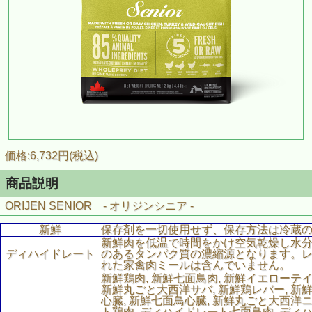
価格:6,732円(税込)
商品説明
ORIJEN SENIOR - オリジンシニア -
新鮮
保存剤を一切使用せず、保存方法は冷蔵
新鮮肉を低温で時間をかけ空気乾燥し水
ディハイドレート
のあるタンパク質の濃縮源となります。
れた家禽肉ミールは含んでいません。
新鮮鶏肉, 新鮮七面鳥肉, 新鮮イエローテイ
新鮮丸ごと大西洋サバ, 新鮮鶏レバー, 新
心臓, 新鮮七面鳥心臓, 新鮮丸ごと大西洋
ト鶏肉, ディハイドレート七面鳥肉, デ