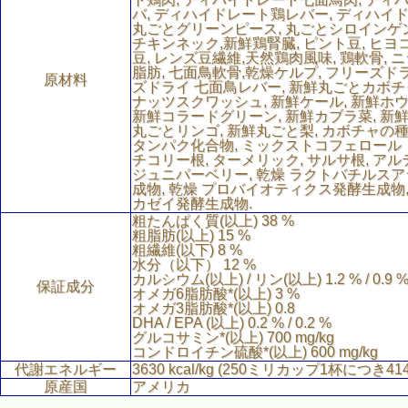
バ, ディハイドレート鶏レバー, ディハイ
丸ごとグリーンピース, 丸ごとシロインゲン
チキンネック,新鮮鶏腎臓, ピント豆, ヒヨ
豆, レンズ豆繊維,天然鶏肉風味, 鶏軟骨, ニ
脂肪, 七面鳥軟骨,乾燥ケルプ, フリーズド
原材料
ズドライ 七面鳥レバー, 新鮮丸ごとカボチ
ナッツスクワッシュ, 新鮮ケール, 新鮮ホウ
新鮮コラードグリーン, 新鮮カブラ菜, 新
丸ごとリンゴ, 新鮮丸ごと梨, カボチャの種
タンパク化合物, ミックストコフェロール
チコリー根, ターメリック, サルサ根, アル
ジュニパーベリー, 乾燥 ラクトバチルス
成物, 乾燥 プロバイオティクス発酵生成物
カゼイ発酵生成物.
粗たんぱく質(以上) 38 %
粗脂肪(以上) 15 %
粗繊維(以下) 8 %
水分（以下） 12 %
カルシウム(以上) / リン(以上) 1.2 % / 0.9 
保証成分
オメガ6脂肪酸*(以上) 3 %
オメガ3脂肪酸*(以上) 0.8
DHA / EPA (以上) 0.2 % / 0.2 %
グルコサミン*(以上) 700 mg/kg
コンドロイチン硫酸*(以上) 600 mg/kg
代謝エネルギー
3630 kcal/kg (250ミリカップ1杯につき414 
原産国
アメリカ