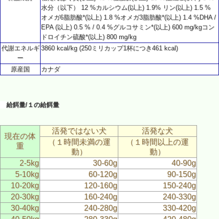
水分（以下） 12 %カルシウム(以上) 1.9% リン(以上) 1.5 %
オメガ6脂肪酸*(以上) 1.8 %オメガ3脂肪酸*(以上) 1.4 %DHA /
EPA (以上) 0.5 % / 0.4 %グルコサミン*(以上) 600 mg/kgコン
ドロイチン硫酸*(以上) 800 mg/kg
代謝エネルギ
3860 kcal/kg (250ミリカップ1杯につき461 kcal)
ー
原産国
カナダ
給餌量/１の給餌量
活発ではない犬
活発な犬
現在の体
（１時間未満の運
（１時間以上の運
重
動）
動）
2-5kg
30-60g
40-90g
5-10kg
60-120g
90-150g
10-20kg
120-160g
150-240g
20-30kg
160-240g
240-330g
30-40kg
240-280g
330-420g