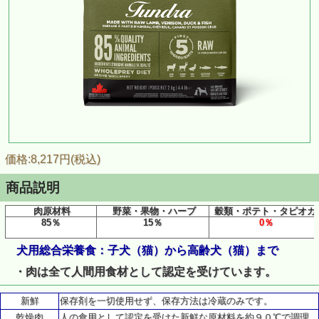
価格:8,217円(税込)
商品説明
肉原材料
野菜・果物・ハーブ
穀類・ポテト・タピオカ
85％
15％
0％
犬用総合栄養食：子犬（猫）から高齢犬（猫）まで
・肉は全て人間用食材として認定を受けています
。
新鮮
保存剤を一切使用せず、保存方法は冷蔵のみです。
乾燥肉
人の食用として認定を受けた新鮮な原材料を約９０℃で調理