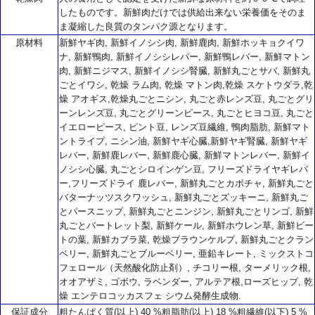
したものです。新鮮肉だけでは供給出来ない栄養価をそのま
ま凝縮した良質のタンパク源となります。
原材料
新鮮ヤギ肉, 新鮮イノシシ肉, 新鮮鹿肉, 新鮮ホッキョクイワ
ナ, 新鮮鴨肉, 新鮮イノシシレバー, 新鮮鴨レバー, 新鮮マトン
肉, 新鮮ニジマス, 新鮮イノシシ腎臓, 新鮮丸ごとサバ, 新鮮丸
ごとイワシ, 乾燥 ラム肉, 乾燥 マトン肉,乾燥 スケトウダラ,乾
燥 アオギス,乾燥丸ごとニシン, 丸ごと赤レンズ豆, 丸ごとグリ
ーンレンズ豆, 丸ごとグリーンピース, 丸ごとヒヨコ豆, 丸ごと
イエローピース, ピント豆, レンズ豆繊維, 鴨肉脂肪, 新鮮マト
ントライプ, ニシン油, 新鮮ヤギ心臓,新鮮ヤギ腎臓, 新鮮ヤギ
レバー, 新鮮鹿レバー, 新鮮鹿心臓, 新鮮マトンレバー, 新鮮イ
ノシシ心臓, 丸ごとシロインゲン豆, フリーズドライヤギレバ
ー,フリーズドライ 鹿レバー, 新鮮丸ごとカボチャ, 新鮮丸ごと
バターナッツスクワッシュ, 新鮮丸ごとズッキーニ, 新鮮丸ご
とパースニップ, 新鮮丸ごとニンジン, 新鮮丸ごとリンゴ, 新鮮
丸ごとバートレット梨, 新鮮ケール, 新鮮ホウレン草, 新鮮ビー
トの葉, 新鮮カブラ菜, 乾燥ブラウンケルプ, 新鮮丸ごとクラン
ベリー, 新鮮丸ごとブルーベリー, 亜鉛キレート, ミックストコ
フェロール（天然酸化防止剤）, チコリー根, ターメリック根,
オオアザミ, ゴボウ, ラベンダー, アルテア根,ローズヒップ, 乾
燥 エンテロコッカスフェ シウム発酵生成物.
保証成分
粗たんぱく質(以上) 40 %粗脂肪(以上) 18 %粗繊維(以下) 5 %