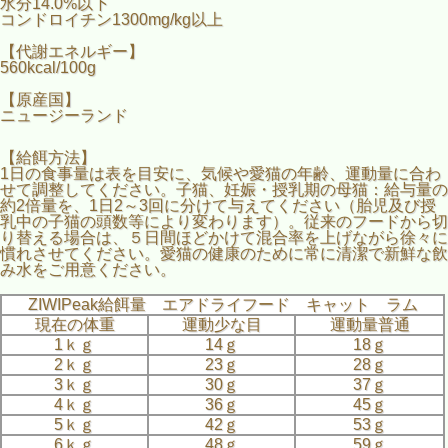
水分14.0%以下
コンドロイチン1300mg/kg以上
【代謝エネルギー】
560kcal/100g
【原産国】
ニュージーランド
【給餌方法】
1日の食事量は表を目安に、気候や愛猫の年齢、運動量に合わ
せて調整してください。子猫、妊娠・授乳期の母猫：給与量の
約2倍量を、1日2～3回に分けて与えてください（胎児及び授
乳中の子猫の頭数等により変わります）。従来のフードから切
り替える場合は、５日間ほどかけて混合率を上げながら徐々に
慣れさせてください。愛猫の健康のために常に清潔で新鮮な飲
み水をご用意ください。
ZIWIPeak給餌量 エアドライフード キャット ラム
現在の体重
運動少な目
運動量普通
1ｋｇ
14ｇ
18ｇ
2ｋｇ
23ｇ
28ｇ
3ｋｇ
30ｇ
37ｇ
4ｋｇ
36ｇ
45ｇ
5ｋｇ
42ｇ
53ｇ
6ｋｇ
48ｇ
59ｇ