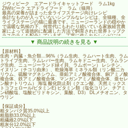
ジウィピーク エアードライキャットフード ラム1kg
ZIWIピーク エアドライフード ラム（猫用）
最高の栄養が詰まった全ライフステージ向けレシピ
余計なものが入っていないシンプルなレシピは、全猫種、全
ライフステージの猫に最適です。ニュージーランドの穏やか
で温暖な気候の下、何世代にもわたり続いている家族経営農
家によって道徳的に配慮した方法で飼育された世界トップク
ラスのラムを配合しています。丁寧に作られたレシピには、
愛猫がのどを鳴らして喜ぶ風味と栄養が詰まっています。
▼ 商品説明の続きを見る ▼
■エアドライ さっとすくってあげるだけ
【原材料】
■肉、内臓、ニュージーランド産緑イ貝
生肉・内臓・魚介類…96%（ラム生肉、ラムハート生肉、ラム
■放し飼いで牧草飼育
トライプ生肉、ラムレバー生肉、ラムキドニー生肉、ラムラン
■抗生物質、成長ホルモン不使用
グ生肉、ニュージーランド緑イ貝、ラムボーン） レシチン、
■穀類、砂糖、グリセリン不使用
イヌリン（チコリ由来）、乾燥海草 ミネラル類（リン酸二カ
リウム、硫酸マグネシウム、亜鉛アミノ酸複合体、銅アミノ酸
複合体、鉄アミノ酸複合体、マンガンアミノ酸複合体、亜セレ
ン酸ナトリウム） 海塩 酸化防止剤（クエン酸、天然ミックス
トコフェロール/ビタミンE) ビタミン類（塩化コリン、チアミ
ン硝酸塩、塩酸ピリドキシン、葉酸、D3） DLメチオニン、タ
ウリン
【保証成分】
粗タンパク質35.0%以上
粗脂肪33.0%以上
粗繊維2.0%以下
粗灰分12.0%以下