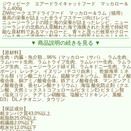
ジウィピーク エアードライキャットフード マッカロー＆
ラム400g
ZIWIピーク エアドライフード マッカロー＆ラム（猫用）
最高の栄養が詰まった全ライフステージ向けレシピ
ニュージーランドの陸と海の栄養が詰まったレシピ。ニュー
ジーランドの北島の人里離れた海で漁獲された天然で持続可
能な原材料であるマッカローと、青々と茂った牧草やクロー
バーを食べて道徳的に配慮した方法で飼育されたラムを組み
合わせて作られています。どんなに好き嫌いの激しい猫も惹
▼ 商品説明の続きを見る ▼
きつける美味しい組み合わせです。
【原材料】
■エアドライ さっとすくってあげるだけ
生肉・内臓・魚介類…96%（マッカロー（サバ）、ラム生肉、
■魚、 肉、内臓、ニュージーランド産緑イ貝
ラムハート生肉、ラムトライプ生肉、ラムレバー生肉、ラムラ
■丸ごとの天然マッカロー
ング生肉、ニュージーランド緑イ貝、ラムキドニー生肉、ラム
■放し飼いで牧草飼育
ボーン） レシチン、イヌリン（チコリ由来）、乾燥海草 ミネ
■抗生物質、成長ホルモン不使用
ラル類（リン酸二カリウム、硫酸マグネシウム、亜鉛アミノ酸
■穀類、砂糖、グリセリン不使用
複合体、銅アミノ酸複合体、鉄アミノ酸複合体、マンガンアミ
ノ酸複合体、亜セレン酸ナトリウム） 海塩 酸化防止剤（クエ
ン酸、天然ミックストコフェロール/ビタミンE) ビタミン類
（塩化コリン、チアミン硝酸塩、塩酸ピリドキシン、葉酸、
D3） DLメチオニン、タウリン
【保証成分】
粗タンパク質43.0%以上
粗脂肪25.0%以上
粗繊維2.0%以下
粗灰分12.0%以下