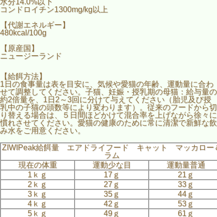
水分14.0%以下
コンドロイチン1300mg/kg以上
【代謝エネルギー】
480kcal/100g
【原産国】
ニュージーランド
【給餌方法】
1日の食事量は表を目安に、気候や愛猫の年齢、運動量に合わ
せて調整してください。子猫、妊娠・授乳期の母猫：給与量の
約2倍量を、1日2～3回に分けて与えてください（胎児及び授
乳中の子猫の頭数等により変わります）。従来のフードから切
り替える場合は、５日間ほどかけて混合率を上げながら徐々に
慣れさせてください。愛猫の健康のために常に清潔で新鮮な飲
み水をご用意ください。
ZIWIPeak給餌量 エアドライフード キャット マッカロー
ラム
現在の体重
運動少な目
運動量普通
1ｋｇ
17ｇ
21ｇ
2ｋｇ
27ｇ
33ｇ
3ｋｇ
35ｇ
44ｇ
4ｋｇ
42ｇ
53ｇ
5ｋｇ
49ｇ
61ｇ