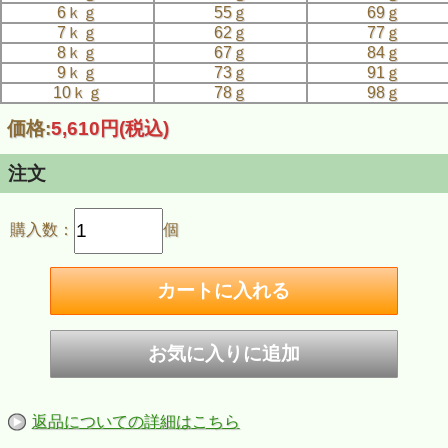
6ｋｇ
55ｇ
69ｇ
7ｋｇ
62ｇ
77ｇ
8ｋｇ
67ｇ
84ｇ
9ｋｇ
73ｇ
91ｇ
10ｋｇ
78ｇ
98ｇ
価格:
5,610円
(税込)
注文
購入数：
個
返品についての詳細はこちら