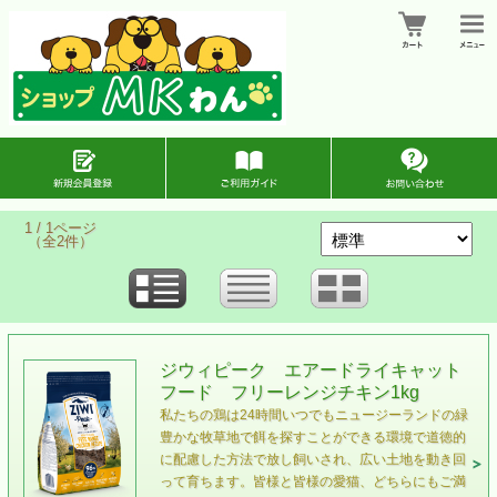
1 / 1ページ
（全2件）
ジウィピーク エアードライキャット
フード フリーレンジチキン1kg
私たちの鶏は24時間いつでもニュージーランドの緑
豊かな牧草地で餌を探すことができる環境で道徳的
に配慮した方法で放し飼いされ、広い土地を動き回
って育ちます。皆様と皆様の愛猫、どちらにもご満