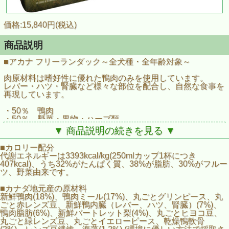
価格:15,840円(税込)
商品説明
■アカナ フリーランダック～全犬種・全年齢対象～
肉原材料は嗜好性に優れた鴨肉のみを使用しています。
レバー・ハツ・腎臓など様々な部位を配合し、自然な食事を
再現しています。
・50％ 鴨肉
・50％ 野菜・果物・ハーブ類
・0％ 穀類・ジャガイモ・タピオカ 不使用
▼ 商品説明の続きを見る ▼
■カロリー配分
代謝エネルギーは3393kcal/kg(250mlカップ1杯につき
407kcal)、うち32%がたんぱく質、38%が脂肪、30%がフルー
ツ、野菜由来です。
■カナダ地元産の原材料
新鮮鴨肉(18%)、鴨肉ミール(17%)、丸ごとグリンピース、丸
ごと赤レンズ豆、新鮮鴨内臓（レバー、ハツ、腎臓）(7%)、
鴨肉脂肪(6%)、新鮮バートレット梨(4%)、丸ごとヒヨコ豆、
丸ごと緑レンズ豆、丸ごとイエローピース、乾燥鴨軟骨