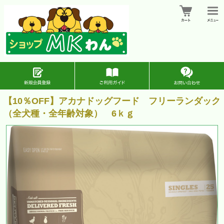
【10％OFF】アカナドッグフード フリーランダック
（全犬種・全年齢対象） 6ｋｇ