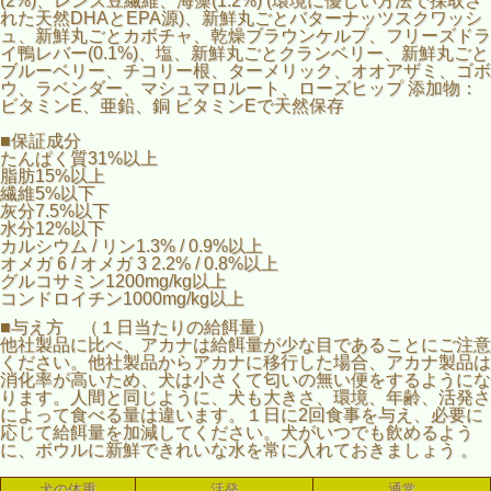
(2%)、レンズ豆繊維、海藻(1.2%) (環境に優しい方法で採取さ
れた天然DHAとEPA源)、新鮮丸ごとバターナッツスクワッシ
ュ、新鮮丸ごとカボチャ、乾燥ブラウンケルプ、フリーズドラ
イ鴨レバー(0.1%)、塩、新鮮丸ごとクランベリー、新鮮丸ごと
ブルーベリー、チコリー根、ターメリック、オオアザミ、ゴボ
ウ、ラベンダー、マシュマロルート、ローズヒップ 添加物：
ビタミンE、亜鉛、銅 ビタミンEで天然保存
■保証成分
たんぱく質31%以上
脂肪15%以上
繊維5%以下
灰分7.5%以下
水分12%以下
カルシウム / リン1.3% / 0.9%以上
オメガ 6 / オメガ 3 2.2% / 0.8%以上
グルコサミン1200mg/kg以上
コンドロイチン1000mg/kg以上
■与え方 （１日当たりの給餌量）
他社製品に比べ、アカナは給餌量が少な目であることにご注意
ください。他社製品からアカナに移行した場合、アカナ製品は
消化率が高いため、犬は小さくて匂いの無い便をするようにな
ります。人間と同じように、犬も大きさ、環境、年齢、活発さ
によって食べる量は違います。１日に2回食事を与え、必要に
応じて給餌量を加減してください。犬がいつでも飲めるよう
に、ボウルに新鮮できれいな水を常に入れておきましょう 。
犬の体重
活発
通常