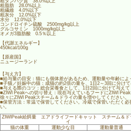
粗タンパク質 38.0%以上
粗脂肪 28.0%以上
粗繊維 4.0%以下
粗灰分 12.0%以下
水分 12.0%以下
コンドロイチン硫酸 2500mg/kg以上
グルコサミン 1000mg/kg以上
オメガ3脂肪酸 0.5％以上
【代謝エネルギー】
450kcal/100g
【原産国】
ニュージーランド
【与え方】
■給与量の目安：猫にも個体差があるため、運動量や年齢によ
■子猫／妊娠中の猫：成猫の約2倍の量を、1日2～3回に分
■与える際のコツ：総合栄養食として、1日2回に分けて与え
■ZIWI Peakへの切り替え：現在与えているフードにZIW
徐々にZIWI Peakスチーム＆ドライの量を増やしてください。
■保管方法：常温で保管してください。冷蔵で保管いただく必
い。
ZIWIPeak給餌量 エアドライフードキャット スチーム＆ド
イ
猫の体重
運動少な目
運動量普通