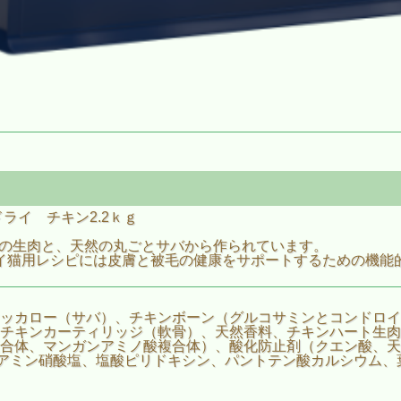
ライ チキン2.2ｋｇ
鶏の⽣⾁と、天然の丸ごとサバから作られています。
＆ドライ猫用レシピには皮膚と被毛の健康をサポートするための機
ッカロー（サバ）、チキンボーン（グルコサミンとコンドロイ
チキンカーティリッジ（軟骨）、天然香料、チキンハート生肉
合体、マンガンアミノ酸複合体）、酸化防止剤（クエン酸、天
アミン硝酸塩、塩酸ピリドキシン、パントテン酸カルシウム、