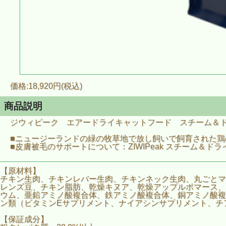
価格:18,920円(税込)
商品説明
ジウィピーク エアードライキャットフード スチーム＆ド
■ニュージーランドの緑の牧草地で放し飼いで飼育された
■皮膚被毛のサポートについて：ZIWIPeak スチーム
【原材料】
チキン生肉、チキンレバー生肉、チキンネック生肉、丸ごとマ
レンズ豆、チキン脂肪、乾燥キヌア、乾燥アップルポマース、
ウム、亜鉛アミノ酸複合体、鉄アミノ酸複合体、銅アミノ酸複
ン類（ビタミンEサプリメント、ナイアシンサプリメント、チ
【保証成分】