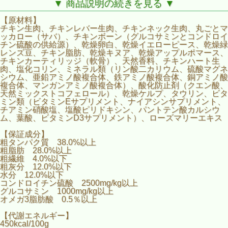
▼ 商品説明の続きを見る ▼
【原材料】
チキン生肉、チキンレバー生肉、チキンネック生肉、丸ごとマ
ッカロー（サバ）、チキンボーン（グルコサミンとコンドロイ
チン硫酸の供給源）、乾燥卵白、乾燥イエローピース、乾燥緑
レンズ豆、チキン脂肪、乾燥キヌア、乾燥アップルポマース、
チキンカーティリッジ（軟骨）、天然香料、チキンハート生
肉、塩化コリン、ミネラル類（リン酸二カリウム、硫酸マグネ
シウム、亜鉛アミノ酸複合体、鉄アミノ酸複合体、銅アミノ酸
複合体、マンガンアミノ酸複合体）、酸化防止剤（クエン酸、
天然ミックストコフェロール）、乾燥ケルプ、タウリン、ビタ
ミン類（ビタミンEサプリメント、ナイアシンサプリメント、
チアミン硝酸塩、塩酸ピリドキシン、パントテン酸カルシウ
ム、葉酸、ビタミンD3サプリメント）、ローズマリーエキス
【保証成分】
粗タンパク質 38.0%以上
粗脂肪 28.0%以上
粗繊維 4.0%以下
粗灰分 12.0%以下
水分 12.0%以下
コンドロイチン硫酸 2500mg/kg以上
グルコサミン 1000mg/kg以上
オメガ3脂肪酸 0.5％以上
【代謝エネルギー】
450kcal/100g