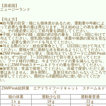
【原産国】
ニュージーランド
【与え方】
■給与量の目安：猫にも個体差があるため、運動量や年齢によ
って必要な食事の量は異なります。与え始めはこの表を参考に
し、その後必要に応じて給与量を調節してください。
■子猫／妊娠中の猫：成猫の約2倍の量を、1日2～3回に分けて
与えてください。授乳期の猫の場合、体重や体調の変化を見な
がら、必要な量のフードを与えてください。
■与える際のコツ：総合栄養食として、1日2回に分けて与えて
ください。愛猫が常に新鮮な水を飲めるようにしてください。
■ZIWI Peakへの切り替え：現在与えているフードにZIWI Peak
を少しずつ混ぜ、7～10日間かけて切り替えを行ってくださ
い。フード移行の際は、今までのフードの量を減らしながら、
徐々にZIWI Peakスチーム＆ドライの量を増やしてください。
■保管方法：常温で保管してください。冷蔵で保管いただく必
要はありません。袋を密閉し、直射日光の当たらないところで
保管してください。開封から8週間以内に使い切ってくださ
い。
ZIWIPeak給餌量 エアドライフードキャット スチーム＆ド
イ
猫の体重
運動少な目
運動量普通
1ｋｇ
18ｇ
22ｇ