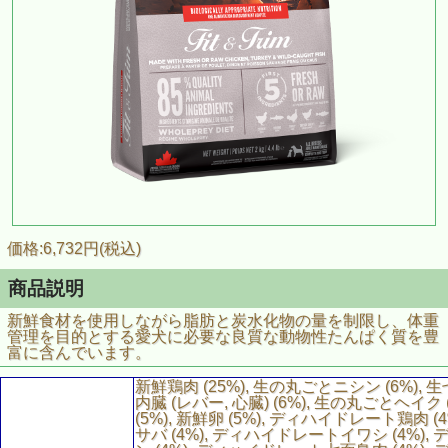
価格:6,732円(税込)
商品説明
新鮮食材を使用しながら脂肪と炭水化物の量を制限し、体重
管理を目的とする愛犬に必要な良質な動物性たんぱく質を豊
富に含んでいます。
新鮮鶏肉 (25%), 生の丸ごとニシン (6%), 生
内臓 (レバー, 心臓) (6%), 生の丸ごとヘイク
(5%), 新鮮卵 (5%), ディハイドレート鶏肉 
サバ (4%), ディハイドレートイワシ (4%)