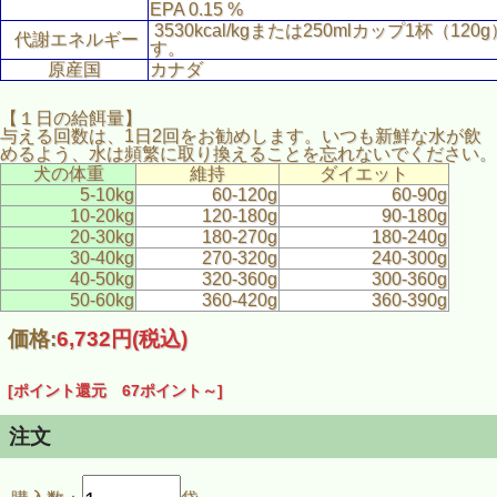
EPA 0.15 %
3530kcal/kgまたは250mlカップ1杯（120
代謝エネルギー
す。
原産国
カナダ
【１日の給餌量】
与える回数は、1日2回をお勧めします。いつも新鮮な水が飲
めるよう、水は頻繁に取り換えることを忘れないでください。
犬の体重
維持
ダイエット
5-10kg
60-120g
60-90g
10-20kg
120-180g
90-180g
20-30kg
180-270g
180-240g
30-40kg
270-320g
240-300g
40-50kg
320-360g
300-360g
50-60kg
360-420g
360-390g
価格:
6,732円
(税込)
[ポイント還元 67ポイント～]
注文