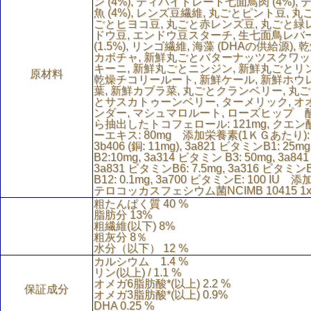
ン (4%), ディハイドレート七面鳥肉 (4%)
魚 (4%), レンズ豆繊維, 丸ごとピント豆, 
ごとヒヨコ豆, 丸ごと赤レンズ豆, 丸ごと緑
ドウ豆, エンドウ豆スターチ, 生七面鳥レバー (
(1.5%), リンゴ繊維, 海藻 (DHAの供給源)
カボチャ, 新鮮丸ごとバターナッツスクワッ
キーニ, 新鮮丸ごとニンジン, 新鮮丸ごとリン
原材料
乾燥チコリールート, 新鮮ケール, 新鮮ホウ
葉, 新鮮カブラ菜, 丸ごとクランベリー, 丸
とサスカトゥーンベリー, ターメリック, オオ
ンダー, マシュマロルート, ローズヒップ 
ら抽出したトコフェロール: 121mg, クエン酸:
ーエキス: 80mg 添加栄養素(1ＫＧあたり): 3b6
3b406 (銅: 11mg), 3a821 ビタミンB1: 25m
B2:10mg, 3a314 ビタミン B3: 50mg, 3a84
3a831 ビタミンB6: 7.5mg, 3a316 ビタミンB
B12: 0.1mg, 3a700 ビタミンE: 100 IU 
テロコッカスフェシウム菌NCIMB 10415 1x1
粗たんぱく質 40 %
脂肪分 13%
粗繊維(以下) 8%
粗灰分 8％
水分（以下） 12 %
カルシウム 1.4 %
リン(以上) / 1.1 %
オメガ6脂肪酸*(以上) 2.2 %
保証成分
オメガ3脂肪酸*(以上) 0.9%
DHA 0.25 %