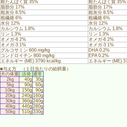
粗たんぱく質 35%
粗たんぱく質 35%
脂肪分 17%
脂肪分 17%
粗灰分 8.5%
粗灰分 8.5%
粗繊維 6%
粗繊維 6%
水分 12%
水分 12%
カルシウム 1.8%
カルシウム 1.8%
リン 1.3%
リン 1.3%
オメガ-6 2%
オメガ-6 2%
オメガ-3 1%
オメガ-3 1%
グルコサミン 600 mg/kg
DHA 0.2%
コンドロイチン 800 mg/kg
EPA 0.2%
エネルギー (ME) 3790 kcal/kg
エネルギー (ME) 379
■与え方 （１日当たりの給餌量）
犬の体重
活発
通常
2kg
40g
30g
5kg
90g
60g
10kg
150g
90g
20kg
240g
160g
30kg
360g
240g
40kg
440g
280g
50kg
510g
330g