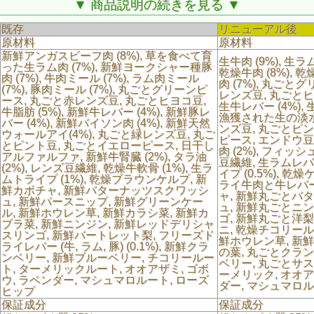
▼ 商品説明の続きを見る ▼
既存
リニューアル後
原材料
原材料
新鮮アンガスビーフ肉 (8%), 草を食べて育
生牛肉 (9%), 生ラム
った生ラム肉 (7%), 新鮮ヨークシャー種豚
乾燥牛肉 (8%), 乾
肉 (7%), 牛肉ミール (7%), ラム肉ミール
肉 (7%), 丸ごと
(7%), 豚肉ミール (7%), 丸ごとグリーンピ
レンズ豆, 丸ごとヒヨ
ース, 丸ごと赤レンズ豆, 丸ごとヒヨコ豆,
生牛レバー (4%), 
牛脂肪 (5%), 新鮮牛レバー (4%), 新鮮豚レ
漁獲された生の淡水魚
バー (4%), 新鮮バイソン肉 (4%), 新鮮天然
ンズ豆, 丸ごとピ
ウォールアイ(4%), 丸ごと緑レンズ豆, 丸ご
ピース, エンドウ
とピント豆, 丸ごとイエローピース, 日干し
肉 (2%), フィッシ
アルファルファ, 新鮮牛腎臓 (2%), タラ油
豆繊維, 生ラムレバー
(2%), レンズ豆繊維, 乾燥牛軟骨 (1%), 生ラ
イプ (0.5%), 乾
ムトライプ (1%), 乾燥ブラウンケルプ, 新
ライ牛肉と牛レバー
鮮カボチャ, 新鮮バターナッツスクワッシ
ャ, 新鮮丸ごとバ
ュ, 新鮮パースニップ, 新鮮グリーンケー
ュ, 新鮮丸ごとニ
ル, 新鮮ホウレン草, 新鮮カラシ菜, 新鮮カ
ゴ, 新鮮丸ごと洋
ブラ菜, 新鮮ニンジン, 新鮮レッドデリシャ
ニ, 乾燥チコリール
スリンゴ, 新鮮バートレット梨, フリーズド
鮮ホウレン草, 新
ライレバー (牛, ラム, 豚) (0.1%), 新鮮クラ
の葉, 丸ごとクラ
ンベリー, 新鮮ブルーベリー, チコリールー
ベリー, 丸ごとサ
ト, ターメリックルート, オオアザミ, ゴボ
ーメリック, オオア
ウ, ラベンダー, マシュマロルート, ローズ
ダー, マシュマロル
ヒップ
保証成分
保証成分