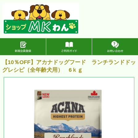
【10％OFF】アカナドッグフード ランチランドドッ
グレシピ（全年齢犬用） 6ｋｇ