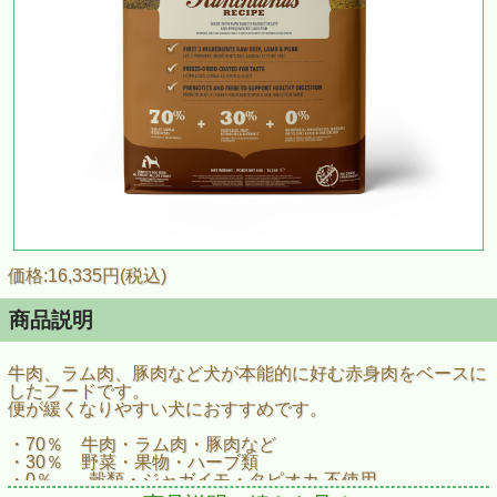
価格:16,335円(税込)
商品説明
牛肉、ラム肉、豚肉など犬が本能的に好む赤身肉をベースに
したフードです。
便が緩くなりやすい犬におすすめです。
・70％ 牛肉・ラム肉・豚肉など
・30％ 野菜・果物・ハーブ類
・0％ 穀類・ジャガイモ・タピオカ 不使用