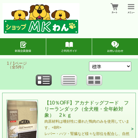
1 / 1ページ
（全5件）
【10％OFF】アカナドッグフード フ
リーランダック（全犬種・全年齢対
象） 2ｋｇ
肉原材料は嗜好性に優れた鴨肉のみを使用していま
す。<BR>
レバー・ハツ・腎臓など様々な部位を配合し、自然