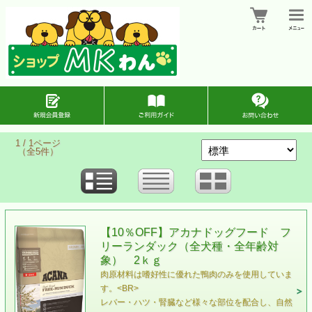
1 / 1ページ
（全5件）
【10％OFF】アカナドッグフード フ
リーランダック（全犬種・全年齢対
象） 2ｋｇ
肉原材料は嗜好性に優れた鴨肉のみを使用していま
す。<BR>
レバー・ハツ・腎臓など様々な部位を配合し、自然